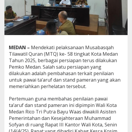
l
a
i
a
n
P
a
w
a
MEDAN
–
Mendekati pelaksanaan Musabasqah
i
Tilawatil Quran (MTQ) ke- 58 tingkat Kota Medan
T
Tahun 2025, berbagai persiapan terus dilakukan
a
Pemko Medan. Salah satu persiapan yang
'
a
dilakukan adalah pembahasan terkait penilaian
r
untuk pawai ta’aruf dan stand pameran yang akan
u
memeriahkan perhelatan tersebut.
f
d
Pertemuan guna membahas penilaian pawai
a
n
ta’aruf dan stand pameran ini dipimpin Wali Kota
S
Medan Rico Tri Putra Bayu Waas diwakili Asisten
t
Pemerintahan dan Kesejahteraan Muhammad
a
Sofyan di ruang Rapat III Kantor Wali Kota, Senin
n
(14/4/25). Rapat yang dihadiri Kabag Kesra Kosim
d