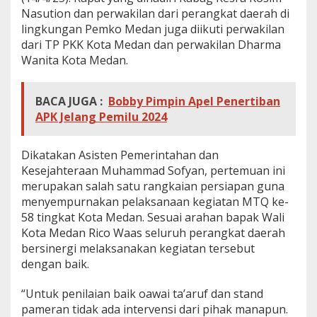
P
Nasution dan perwakilan dari perangkat daerah di
a
lingkungan Pemko Medan juga diikuti perwakilan
m
dari TP PKK Kota Medan dan perwakilan Dharma
e
Wanita Kota Medan.
r
a
n
M
BACA JUGA :
Bobby Pimpin Apel Penertiban
T
APK Jelang Pemilu 2024
Q
k
e
Dikatakan Asisten Pemerintahan dan
-
Kesejahteraan Muhammad Sofyan, pertemuan ini
5
merupakan salah satu rangkaian persiapan guna
8
menyempurnakan pelaksanaan kegiatan MTQ ke-
58 tingkat Kota Medan. Sesuai arahan bapak Wali
Kota Medan Rico Waas seluruh perangkat daerah
bersinergi melaksanakan kegiatan tersebut
dengan baik.
“Untuk penilaian baik oawai ta’aruf dan stand
pameran tidak ada intervensi dari pihak manapun.