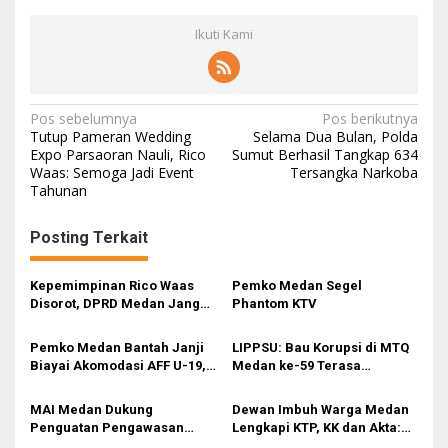
Ikuti Kami
N
Pos sebelumnya
Pos berikutnya
Tutup Pameran Wedding
Selama Dua Bulan, Polda
a
Expo Parsaoran Nauli, Rico
Sumut Berhasil Tangkap 634
Waas: Semoga Jadi Event
Tersangka Narkoba
v
Tahunan
i
g
Posting Terkait
a
s
Kepemimpinan Rico Waas
Pemko Medan Segel
Disorot, DPRD Medan Jangan
Phantom KTV
i
Ragu Gunakan Hak Interplasi
p
Pemko Medan Bantah Janji
LIPPSU: Bau Korupsi di MTQ
Biayai Akomodasi AFF U-19,
Medan ke-59 Terasa
o
Sekda Wiriya: Tanggung
Menyengat
s
Jawab PSSI
MAI Medan Dukung
Dewan Imbuh Warga Medan
Penguatan Pengawasan
Lengkapi KTP, KK dan Akta:
Lingkungan Selama Musim
Dokumen Penting untuk