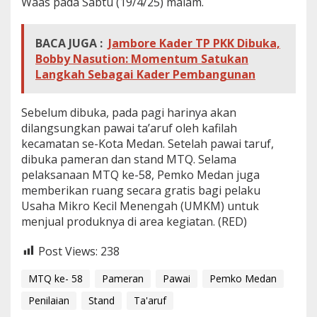
Waas pada Sabtu (19/4/25) malam.
BACA JUGA :
Jambore Kader TP PKK Dibuka,
Bobby Nasution: Momentum Satukan
Langkah Sebagai Kader Pembangunan
Sebelum dibuka, pada pagi harinya akan
dilangsungkan pawai ta’aruf oleh kafilah
kecamatan se-Kota Medan. Setelah pawai taruf,
dibuka pameran dan stand MTQ. Selama
pelaksanaan MTQ ke-58, Pemko Medan juga
memberikan ruang secara gratis bagi pelaku
Usaha Mikro Kecil Menengah (UMKM) untuk
menjual produknya di area kegiatan. (RED)
Post Views:
238
MTQ ke- 58
Pameran
Pawai
Pemko Medan
Penilaian
Stand
Ta'aruf