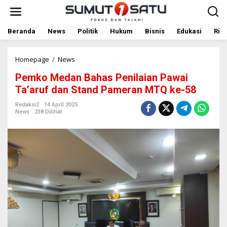
L
e
w
a
Beranda
News
Politik
Hukum
Bisnis
Edukasi
Rile
t
i
k
Homepage
/
News
P
e
e
Pemko Medan Bahas Penilaian Pawai
k
m
o
k
Ta’aruf dan Stand Pameran MTQ ke-58
n
o
t
M
Redaksi2
14 April 2025
News
238 Dilihat
e
e
n
d
a
n
B
a
h
a
s
P
e
n
i