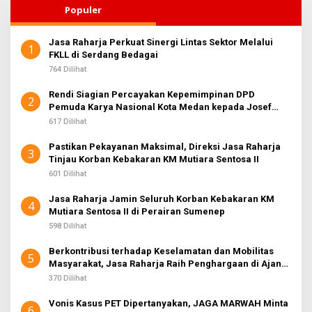
Populer
Jasa Raharja Perkuat Sinergi Lintas Sektor Melalui
1
FKLL di Serdang Bedagai
764 Dilihat
Rendi Siagian Percayakan Kepemimpinan DPD
2
Pemuda Karya Nasional Kota Medan kepada Josef
Sembiring
617 Dilihat
Pastikan Pekayanan Maksimal, Direksi Jasa Raharja
3
Tinjau Korban Kebakaran KM Mutiara Sentosa II
601 Dilihat
Jasa Raharja Jamin Seluruh Korban Kebakaran KM
4
Mutiara Sentosa II di Perairan Sumenep
598 Dilihat
Berkontribusi terhadap Keselamatan dan Mobilitas
5
Masyarakat, Jasa Raharja Raih Penghargaan di Ajang
Transportasi Indonesia Awards 2026
370 Dilihat
Vonis Kasus PET Dipertanyakan, JAGA MARWAH Minta
6