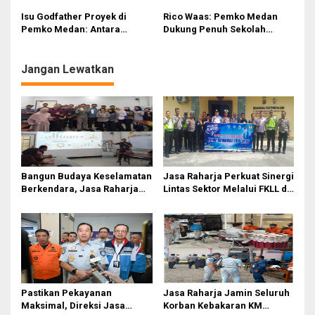
Mudik
Semua Urusan
Isu Godfather Proyek di
Rico Waas: Pemko Medan
Pemko Medan: Antara
Dukung Penuh Sekolah
Tuduhan dan Tata Kelola
Rakyat Program Presiden
yang Harus Dibenahi
Prabowo
Jangan Lewatkan
Bangun Budaya Keselamatan
Jasa Raharja Perkuat Sinergi
Berkendara, Jasa Raharja
Lintas Sektor Melalui FKLL di
Gelar Safety Campaign di PT
Serdang Bedagai
Pasifik Medan Industri
Pastikan Pekayanan
Jasa Raharja Jamin Seluruh
Maksimal, Direksi Jasa
Korban Kebakaran KM