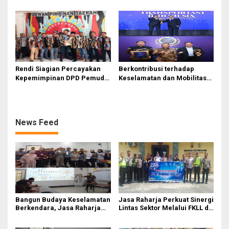
Raharja Tinjau Korban
Mutiara Sentosa II di
Kebakaran KM Mutiara
Perairan Sumenep
Sentosa II
Rendi Siagian Percayakan
Berkontribusi terhadap
Kepemimpinan DPD Pemuda
Keselamatan dan Mobilitas
Karya Nasional Kota Medan
Masyarakat, Jasa Raharja
kepada Josef Sembiring
Raih Penghargaan di Ajang
Transportasi Indonesia
Awards 2026
News Feed
Bangun Budaya Keselamatan
Jasa Raharja Perkuat Sinergi
Berkendara, Jasa Raharja
Lintas Sektor Melalui FKLL di
Gelar Safety Campaign di PT
Serdang Bedagai
Pasifik Medan Industri