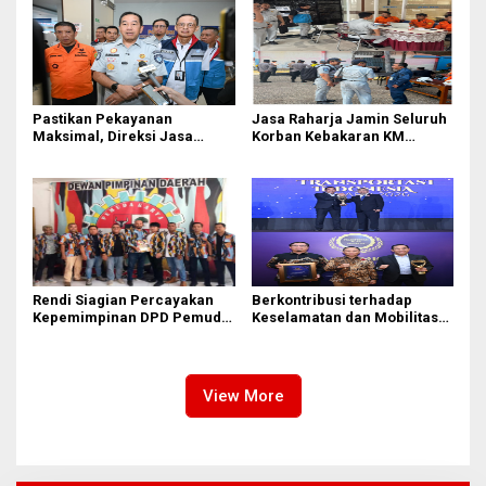
Pastikan Pekayanan
Jasa Raharja Jamin Seluruh
Maksimal, Direksi Jasa
Korban Kebakaran KM
Raharja Tinjau Korban
Mutiara Sentosa II di
Kebakaran KM Mutiara
Perairan Sumenep
Sentosa II
Rendi Siagian Percayakan
Berkontribusi terhadap
Kepemimpinan DPD Pemuda
Keselamatan dan Mobilitas
Karya Nasional Kota Medan
Masyarakat, Jasa Raharja
kepada Josef Sembiring
Raih Penghargaan di Ajang
Transportasi Indonesia
Awards 2026
View More