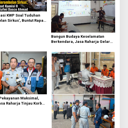
asi KWP Soal Tuduhan
an Sirkus’, Buntut Rapat
 Dipimpin Sufmi Dasco
Bangun Budaya Keselamatan
Berkendara, Jasa Raharja Gelar
Safety Campaign di PT Pasifik
Medan Industri
 Pekayanan Maksimal,
asa Raharja Tinjau Korban
 KM Mutiara Sentosa II