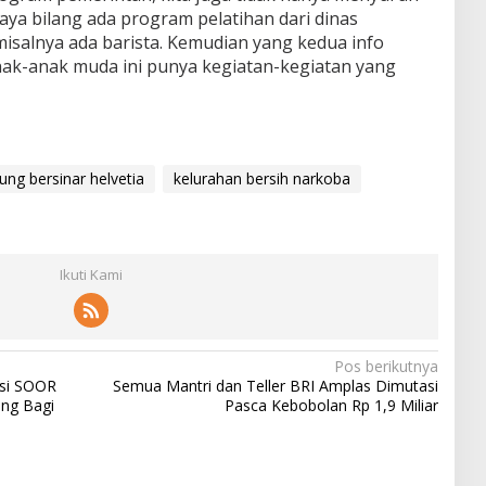
ya bilang ada program pelatihan dari dinas
isalnya ada barista. Kemudian yang kedua info
anak-anak muda ini punya kegiatan-kegiatan yang
ng bersinar helvetia
kelurahan bersih narkoba
Ikuti Kami
Pos berikutnya
asi SOOR
Semua Mantri dan Teller BRI Amplas Dimutasi
ang Bagi
Pasca Kebobolan Rp 1,9 Miliar