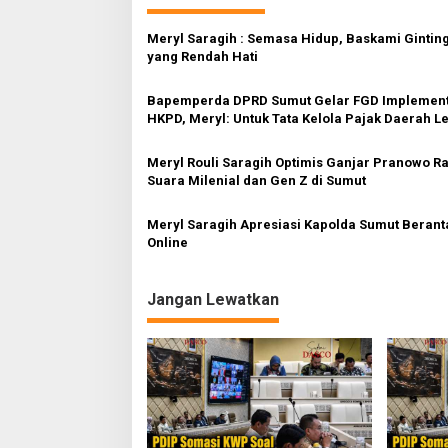
g
a
Meryl Saragih : Semasa Hidup, Baskami Gintin
s
yang Rendah Hati
i
Bapemperda DPRD Sumut Gelar FGD Implement
p
HKPD, Meryl: Untuk Tata Kelola Pajak Daerah L
Baik
o
Meryl Rouli Saragih Optimis Ganjar Pranowo Ra
s
Suara Milenial dan Gen Z di Sumut
Meryl Saragih Apresiasi Kapolda Sumut Berant
Online
Jangan Lewatkan