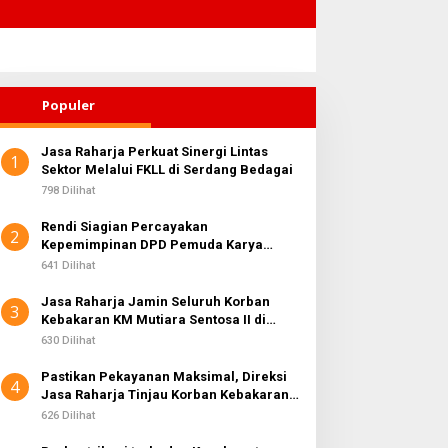
Populer
Jasa Raharja Perkuat Sinergi Lintas
1
Sektor Melalui FKLL di Serdang Bedagai
798 Dilihat
Rendi Siagian Percayakan
2
Kepemimpinan DPD Pemuda Karya
Nasional Kota Medan kepada Josef
641 Dilihat
Sembiring
Jasa Raharja Jamin Seluruh Korban
3
Kebakaran KM Mutiara Sentosa II di
Perairan Sumenep
630 Dilihat
Pastikan Pekayanan Maksimal, Direksi
4
Jasa Raharja Tinjau Korban Kebakaran
KM Mutiara Sentosa II
626 Dilihat