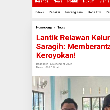
Beranda
News
Politik
Hukum
Bisnis
Indeks
Redaksi
Tentang Kami
Kode Etik
Pe
Homepage
/
News
L
a
Lantik Relawan Kelur
n
t
Saragih: Memberant
i
k
Keroyokan!
R
e
l
Redaksi2
5 Desember 2022
a
News
666 Dilihat
w
a
n
K
e
l
u
r
a