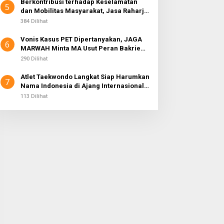
Berkontribusi terhadap Keselamatan
5
dan Mobilitas Masyarakat, Jasa Raharja
Raih Penghargaan di Ajang Transportasi
384 Dilihat
Indonesia Awards 2026
Vonis Kasus PET Dipertanyakan, JAGA
6
MARWAH Minta MA Usut Peran Bakrie
Group
290 Dilihat
Atlet Taekwondo Langkat Siap Harumkan
7
Nama Indonesia di Ajang Internasional
G2 Asian
113 Dilihat