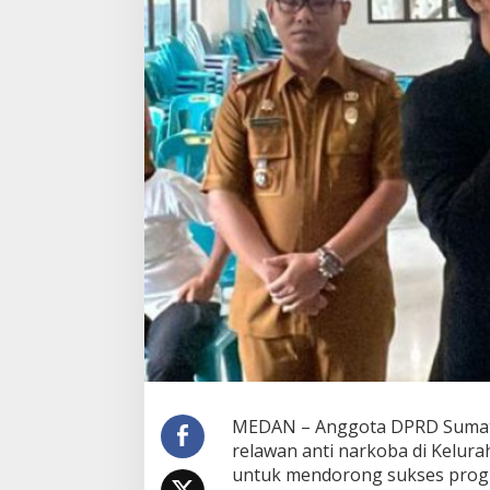
h
a
n
B
e
r
s
i
n
a
r
,
M
e
r
y
l
S
a
r
a
g
MEDAN – Anggota DPRD Sumater
i
relawan anti narkoba di Kelur
h
untuk mendorong sukses prog
: