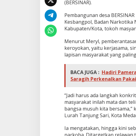
(BERSINAR).
M
e
m
Pembangunan desa BERSINAR ini
b
Kesbangpol, Badan Narkotika 
e
Kabupaten/Kota, tokoh masyar
r
a
n
Menurut Meryl, pemberantasan
t
keroyokan, yaitu kerjasama, si
a
lapisan masyarakat yang palin
s
N
a
BACA JUGA :
Hadiri Pamera
r
Saragih Perkenalkan Paka
k
o
b
“Jadi harus ada langkah konkri
a
H
masyarakat inilah mata dan teli
a
bangsa musuh kita bersama,” ka
r
Lurah Tanjung Sari, Kota Medan,
u
s
Ia mengatakan, hingga kini se
K
e
narkoba. Ditargetkan relawan t