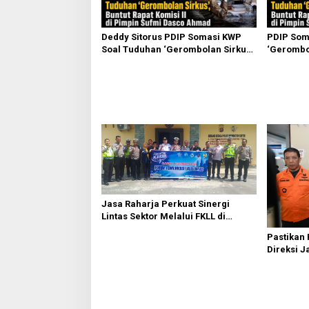
Deddy Sitorus PDIP Somasi KWP
PDIP Som
Soal Tuduhan ‘Gerombolan Sirkus’,
‘Gerombol
Buntut Rapat Komisi II Dipimpin
Komisi II
Sufmi Dasco Ahmad
Ahmad
Jasa Raharja Perkuat Sinergi
Lintas Sektor Melalui FKLL di
Serdang Bedagai
Pastikan
Direksi J
Kebakaran