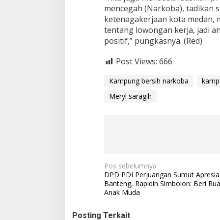
mencegah (Narkoba), tadikan sa
ketenagakerjaan kota medan, m
tentang lowongan kerja, jadi 
positif,” pungkasnya. (Red)
Post Views:
666
Kampung bersih narkoba
kampu
Meryl saragih
N
Pos sebelumnya
DPD PDI Perjuangan Sumut Apresi
a
Banteng, Rapidin Simbolon: Beri Ru
Anak Muda
v
i
Posting Terkait