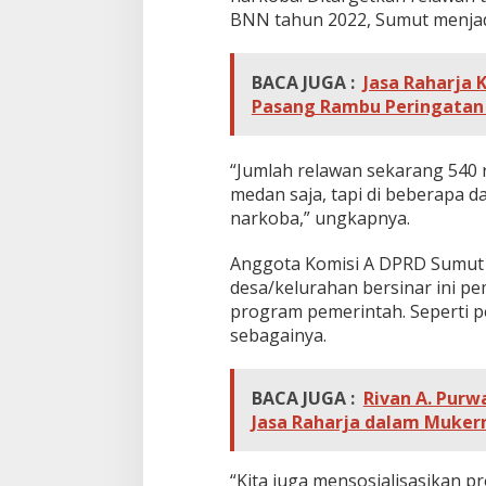
r
BNN tahun 2022, Sumut menjad
o
y
o
BACA JUGA :
Jasa Raharja 
k
Pasang Rambu Peringatan 
a
n
!
“Jumlah relawan sekarang 540 r
medan saja, tapi di beberapa
narkoba,” ungkapnya.
Anggota Komisi A DPRD Sumut
desa/kelurahan bersinar ini pe
program pemerintah. Seperti p
sebagainya.
BACA JUGA :
Rivan A. Purw
Jasa Raharja dalam Muker
“Kita juga mensosialisasikan p