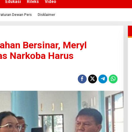
Edukasi
Rileks
Video
raturan Dewan Pers
Disklaimer
ahan Bersinar, Meryl
as Narkoba Harus