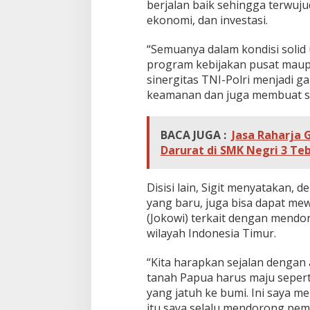
berjalan baik sehingga terwu
s
ekonomi, dan investasi.
M
a
k
“Semuanya dalam kondisi soli
i
program kebijakan pusat maupun
n
sinergitas TNI-Polri menjadi 
K
keamanan dan juga membuat se
o
k
o
h
BACA JUGA :
Jasa Raharja
Darurat di SMK Negri 3 Te
Disisi lain, Sigit menyatakan,
yang baru, juga bisa dapat me
(Jokowi) terkait dengan mend
wilayah Indonesia Timur.
“Kita harapkan sejalan dengan
tanah Papua harus maju seperti 
yang jatuh ke bumi. Ini saya 
itu saya selalu mendorong pem