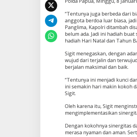
Polda Papua, Minggu, 8 Januari
r
u
“Tentunya juga berbeda dari b
,
K
anggota berdoa luar biasa, jad
a
Panglima, Kapolri ditambah disak
p
belum ada. Jadi ini hadiah bua
o
hadiah Hari Natal dan Tahun B
l
r
i
Sigit menegaskan, dengan adan
:
wujud dari terjalin dan terwuju
W
berjalan maksimal dan baik.
u
j
“Tentunya ini menjadi kunci da
u
d
ini semakin hari makin kokoh da
S
Sigit.
i
n
Oleh karena itu, Sigit mengin
e
mengimplementasikan sinergitas
r
g
i
Dengan kokohnya sinergitas dan
t
merasa nyaman dan aman. Serta,
a