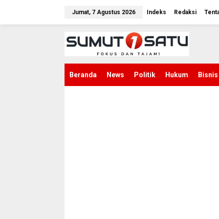
L
e
Jumat, 7 Agustus 2026
Indeks
Redaksi
Tent
w
a
t
i
k
e
k
Beranda
News
Politik
Hukum
Bisnis
o
n
t
e
n