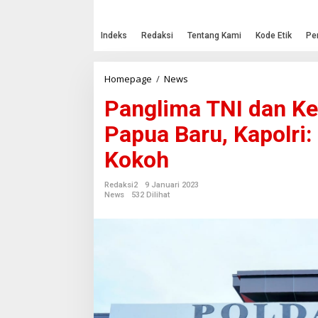
Indeks
Redaksi
Tentang Kami
Kode Etik
Pe
Homepage
/
News
P
a
Panglima TNI dan Ke
n
g
Papua Baru, Kapolri:
l
i
Kokoh
m
a
T
Redaksi2
9 Januari 2023
N
News
532 Dilihat
I
d
a
n
K
e
p
a
l