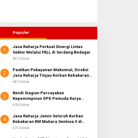
Populer
Jasa Raharja Perkuat Sinergi Lintas
1
Sektor Melalui FKLL di Serdang Bedagai
847 Dilihat
Pastikan Pekayanan Maksimal, Direksi
2
Jasa Raharja Tinjau Korban Kebakaran
KM Mutiara Sentosa II
687 Dilihat
Rendi Siagian Percayakan
3
Kepemimpinan DPD Pemuda Karya
Nasional Kota Medan kepada Josef
678 Dilihat
Sembiring
Jasa Raharja Jamin Seluruh Korban
4
Kebakaran KM Mutiara Sentosa II di
Perairan Sumenep
675 Dilihat