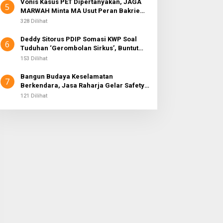
Vonis Kasus PET Dipertanyakan, JAGA
5
MARWAH Minta MA Usut Peran Bakrie
Group
328 Dilihat
Deddy Sitorus PDIP Somasi KWP Soal
6
Tuduhan ‘Gerombolan Sirkus’, Buntut
Rapat Komisi II Dipimpin Sufmi Dasco
153 Dilihat
Ahmad
Bangun Budaya Keselamatan
7
Berkendara, Jasa Raharja Gelar Safety
Campaign di PT Pasifik Medan Industri
121 Dilihat