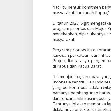
“Jadi itu bentuk komitmen bah
masyarakat dan tanah Papua,” 
Di tahun 2023, Sigit mengata
program prioritas dan Major Proj
menekankan, diperlukannya sin
masyarakat.
Program prioritas itu diantar
kawasan perkotaan, dan infras
Project diantaranya, pengemb
di Papua dan Papua Barat.
“Ini menjadi bagian upaya yan
Indonesia sentris. Dan Indones
yang berkontribusi adalah wil
namanya pembangunan harus t
dan rencana hilirisasi industri
Tentunya ini akan membuka la
didalamnya untuk terus tingka