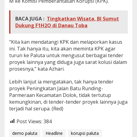
M ke Komisi Pemberantasan Korupsi (KPK).
i
P
a
BACA JUGA :
Tingkatkan Wisata, BI Sumut
l
Dukung F1H2O di Danau Toba
u
t
a
“Kita kan mendatangi KPK dan melaporkan kasus
.
ini. Tak hanya itu, kita akan meminta KPK agar
P
e
turun ke Paluta untuk mengusut berbagai tender
k
proyek lainnya yang diduga juga sarat kolusi dalam
a
prosesnya,” kata Azhari.
n
D
Lebih lanjut ia mengatakan, tak hanya tender
e
p
proyek Peningkatan Jalan Batu Runding-
a
Parmeraan Kecamatan Dolok, tidak tertutup
n
kemungkinan, di tender-tender proyek lainnya juga
,
terjadi hal serupa. (Red)
L
i
p
Post Views:
384
p
s
demo paluta
Headline
korupsi paluta
u