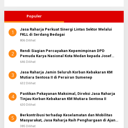
Populer
Jasa Raharja Perkuat Sinergi Lintas Sektor Melalui
1
FKLL di Serdang Bedagai
806 Dilihat
Rendi Siagian Percayakan Kepemimpinan DPD
2
Pemuda Karya Nasional Kota Medan kepada Josef
Sembiring
646 Dilihat
Jasa Raharja Jamin Seluruh Korban Kebakaran KM
3
Mutiara Sentosa II di Perairan Sumenep
632 Dilihat
Pastikan Pekayanan Maksimal, Direksi Jasa Raharja
4
Tinjau Korban Kebakaran KM Mutiara Sentosa II
630 Dilihat
Berkontribusi terhadap Keselamatan dan Mobilitas
5
Masyarakat, Jasa Raharja Raih Penghargaan di Ajang
Transportasi Indonesia Awards 2026
385 Dilihat