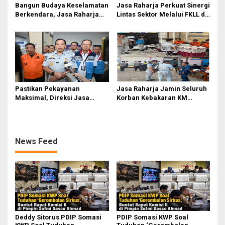
Bangun Budaya Keselamatan
Jasa Raharja Perkuat Sinergi
Berkendara, Jasa Raharja
Lintas Sektor Melalui FKLL di
Gelar Safety Campaign di PT
Serdang Bedagai
Pasifik Medan Industri
Pastikan Pekayanan
Jasa Raharja Jamin Seluruh
Maksimal, Direksi Jasa
Korban Kebakaran KM
Raharja Tinjau Korban
Mutiara Sentosa II di
Kebakaran KM Mutiara
Perairan Sumenep
Sentosa II
News Feed
Deddy Sitorus PDIP Somasi
PDIP Somasi KWP Soal