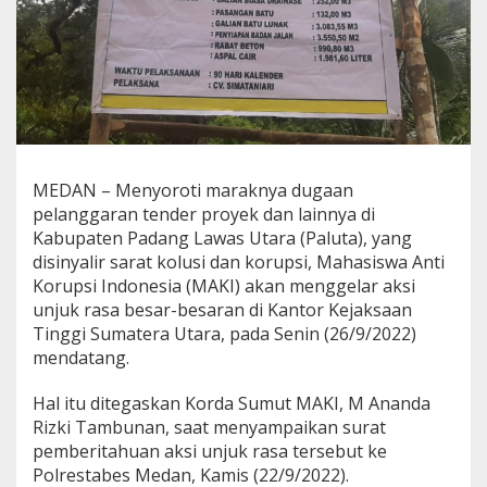
s
a
r
a
n
d
i
K
e
MEDAN – Menyoroti maraknya dugaan
j
a
pelanggaran tender proyek dan lainnya di
t
Kabupaten Padang Lawas Utara (Paluta), yang
i
disinyalir sarat kolusi dan korupsi, Mahasiswa Anti
s
Korupsi Indonesia (MAKI) akan menggelar aksi
u
,
unjuk rasa besar-besaran di Kantor Kejaksaan
M
Tinggi Sumatera Utara, pada Senin (26/9/2022)
A
mendatang.
K
I
Hal itu ditegaskan Korda Sumut MAKI, M Ananda
S
u
Rizki Tambunan, saat menyampaikan surat
m
pemberitahuan aksi unjuk rasa tersebut ke
u
Polrestabes Medan, Kamis (22/9/2022).
t