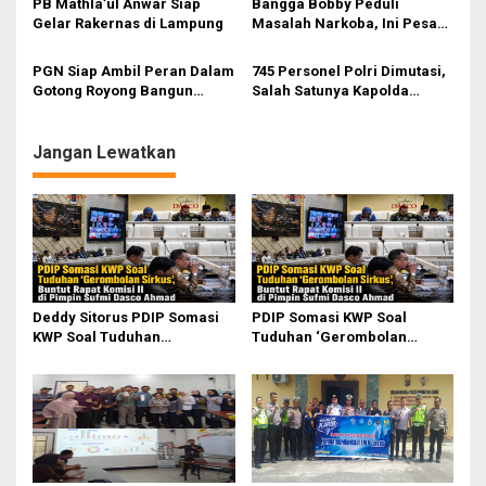
PB Mathla’ul Anwar Siap
Bangga Bobby Peduli
Gelar Rakernas di Lampung
Masalah Narkoba, Ini Pesan
Bang Fauzi
PGN Siap Ambil Peran Dalam
745 Personel Polri Dimutasi,
Gotong Royong Bangun
Salah Satunya Kapolda
Jargas Nasional Untuk
Sumut
Kurangi Subsidi Energi
Jangan Lewatkan
Deddy Sitorus PDIP Somasi
PDIP Somasi KWP Soal
KWP Soal Tuduhan
Tuduhan ‘Gerombolan
‘Gerombolan Sirkus’, Buntut
Sirkus’, Buntut Rapat Komisi
Rapat Komisi II Dipimpin
II Dipimpin Sufmi Dasco
Sufmi Dasco Ahmad
Ahmad