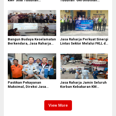
KWP Soal Tuduhan
Tuduhan ‘Gerombolan
‘Gerombolan Sirkus’, Buntut
Sirkus’, Buntut Rapat Komisi
Rapat Komisi II Dipimpin
II Dipimpin Sufmi Dasco
Sufmi Dasco Ahmad
Ahmad
Bangun Budaya Keselamatan
Jasa Raharja Perkuat Sinergi
Berkendara, Jasa Raharja
Lintas Sektor Melalui FKLL di
Gelar Safety Campaign di PT
Serdang Bedagai
Pasifik Medan Industri
Pastikan Pekayanan
Jasa Raharja Jamin Seluruh
Maksimal, Direksi Jasa
Korban Kebakaran KM
Raharja Tinjau Korban
Mutiara Sentosa II di
Kebakaran KM Mutiara
Perairan Sumenep
Sentosa II
View More