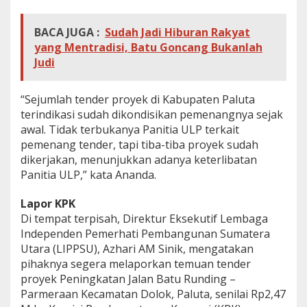
S
o
BACA JUGA :
Sudah Jadi Hiburan Rakyat
r
yang Mentradisi, Batu Goncang Bukanlah
o
t
Judi
i
D
u
“Sejumlah tender proyek di Kabupaten Paluta
g
terindikasi sudah dikondisikan pemenangnya sejak
a
awal. Tidak terbukanya Panitia ULP terkait
a
pemenang tender, tapi tiba-tiba proyek sudah
n
K
dikerjakan, menunjukkan adanya keterlibatan
o
Panitia ULP,” kata Ananda.
l
u
Lapor KPK
s
Di tempat terpisah, Direktur Eksekutif Lembaga
i
T
Independen Pemerhati Pembangunan Sumatera
e
Utara (LIPPSU), Azhari AM Sinik, mengatakan
n
pihaknya segera melaporkan temuan tender
d
proyek Peningkatan Jalan Batu Runding –
e
Parmeraan Kecamatan Dolok, Paluta, senilai Rp2,47
r
d