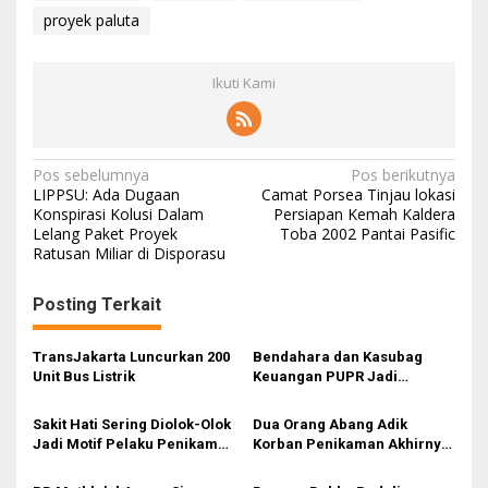
a
proyek paluta
k
a
n
Ikuti Kami
L
a
p
o
N
Pos sebelumnya
Pos berikutnya
r
LIPPSU: Ada Dugaan
Camat Porsea Tinjau lokasi
K
a
Konspirasi Kolusi Dalam
Persiapan Kemah Kaldera
P
Lelang Paket Proyek
Toba 2002 Pantai Pasific
K
v
Ratusan Miliar di Disporasu
i
g
Posting Terkait
a
s
TransJakarta Luncurkan 200
Bendahara dan Kasubag
Unit Bus Listrik
Keuangan PUPR Jadi
i
Tersangka
p
Sakit Hati Sering Diolok-Olok
Dua Orang Abang Adik
Jadi Motif Pelaku Penikaman
Korban Penikaman Akhirnya
o
Anak
Meninggal
s