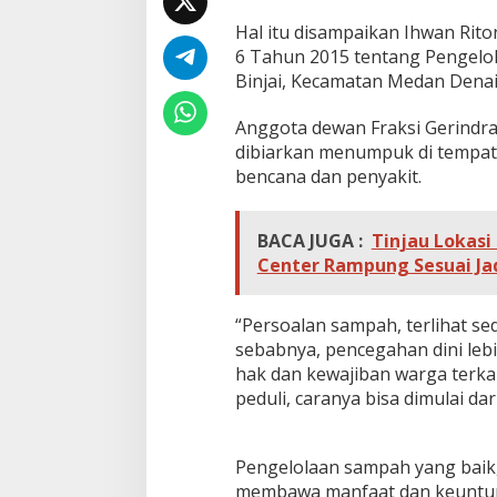
g
a
Hal itu disampaikan Ihwan Rito
H
6 Tahun 2015 tentang Pengelo
i
Binjai, Kecamatan Medan Denai,
m
b
Anggota dewan Fraksi Gerindr
a
u
dibiarkan menumpuk di tempat
W
bencana dan penyakit.
a
r
g
BACA JUGA :
Tinjau Lokas
a
Center Rampung Sesuai Ja
P
e
r
“Persoalan sampah, terlihat se
h
a
sebabnya, pencegahan dini lebi
t
hak dan kewajiban warga terka
i
peduli, caranya bisa dimulai d
k
a
n
Pengelolaan sampah yang baik, 
P
a
membawa manfaat dan keuntun