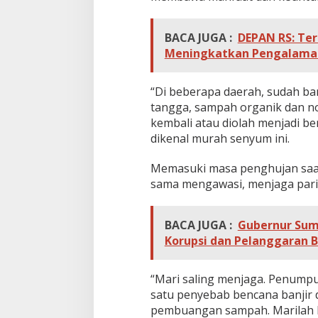
r
i
t
BACA JUGA :
DEPAN RS: Te
d
Meningkatkan Pengalaman
a
n
D
“Di beberapa daerah, sudah b
r
tangga, sampah organik dan no
a
i
kembali atau diolah menjadi be
n
dikenal murah senyum ini.
a
s
Memasuki masa penghujan saat
e
sama mengawasi, menjaga parit
BACA JUGA :
Gubernur Sumu
Korupsi dan Pelanggaran 
“Mari saling menjaga. Penumpuk
satu penyebab bencana banjir d
pembuangan sampah. Marilah b