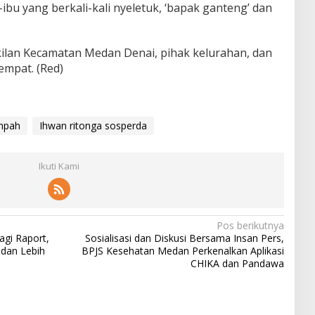
ibu yang berkali-kali nyeletuk, ‘bapak ganteng’ dan
akilan Kecamatan Medan Denai, pihak kelurahan, dan
empat. (Red)
ampah
Ihwan ritonga sosperda
Ikuti Kami
Pos berikutnya
agi Raport,
Sosialisasi dan Diskusi Bersama Insan Pers,
edan Lebih
BPJS Kesehatan Medan Perkenalkan Aplikasi
CHIKA dan Pandawa