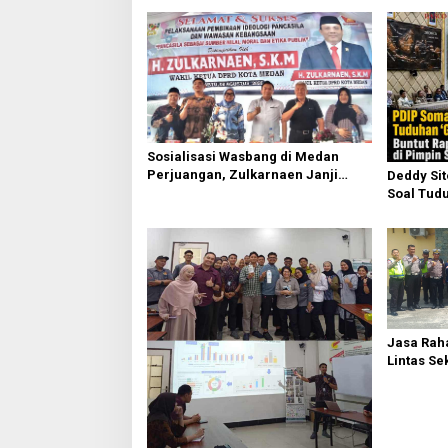
a
s
i
p
o
s
Sosialisasi Wasbang di Medan
Perjuangan, Zulkarnaen Janji
Deddy Si
Perjuangkan Ruang Bermain Anak
Soal Tudu
Buntut Ra
Sufmi Da
Jasa Raha
Lintas Se
Serdang 