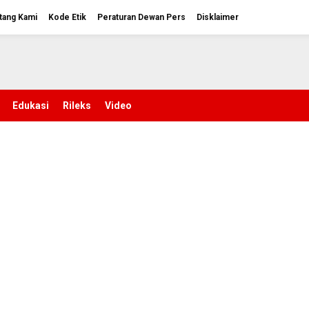
tang Kami
Kode Etik
Peraturan Dewan Pers
Disklaimer
Edukasi
Rileks
Video