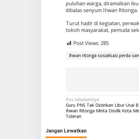
puluhan warga, diramaikan ibu-
dibalas senyum Ihwan Ritonga.
Turut hadir di kegiatan, perw
tokoh masyarakat, pemuda set
Post Views:
285
Ihwan ritonga sosialisasi perda s
N
Pos sebelumnya
Guru PNS Tak Diizinkan Libur Usai B
a
Ihwan Ritonga Minta Disdik Kota M
Toleran
v
i
Jangan Lewatkan
g