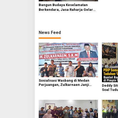
Bangun Budaya Keselamatan
Berkendara, Jasa Raharja Gelar
Safety Campaign di PT Pasifik
Medan Industri
News Feed
Sosialisasi Wasbang di Medan
Perjuangan, Zulkarnaen Janji
Deddy Si
Perjuangkan Ruang Bermain Anak
Soal Tudu
Buntut Ra
Sufmi Da