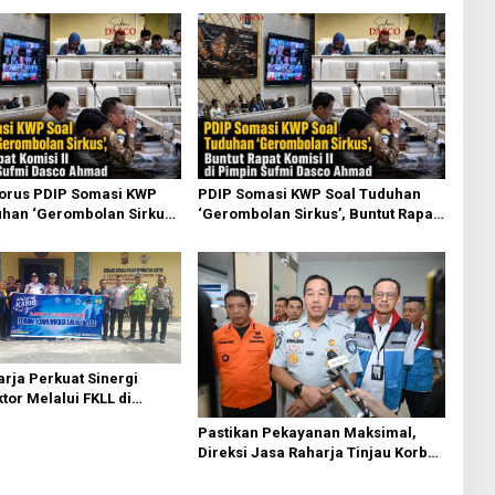
torus PDIP Somasi KWP
PDIP Somasi KWP Soal Tuduhan
han ‘Gerombolan Sirkus’,
‘Gerombolan Sirkus’, Buntut Rapat
pat Komisi II Dipimpin
Komisi II Dipimpin Sufmi Dasco
sco Ahmad
Ahmad
rja Perkuat Sinergi
ktor Melalui FKLL di
Bedagai
Pastikan Pekayanan Maksimal,
Direksi Jasa Raharja Tinjau Korban
Kebakaran KM Mutiara Sentosa II