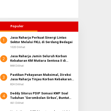
Populer
Jasa Raharja Perkuat Sinergi Lintas
1
Sektor Melalui FKLL di Serdang Bedagai
1020 Dilihat
Jasa Raharja Jamin Seluruh Korban
2
Kebakaran KM Mutiara Sentosa II di
Perairan Sumenep
848 Dilihat
Pastikan Pekayanan Maksimal, Direksi
3
Jasa Raharja Tinjau Korban Kebakaran
KM Mutiara Sentosa II
824 Dilihat
Deddy Sitorus PDIP Somasi KWP Soal
4
Tuduhan ‘Gerombolan Sirkus’, Buntut
Rapat Komisi II Dipimpin Sufmi Dasco
461 Dilihat
Ahmad