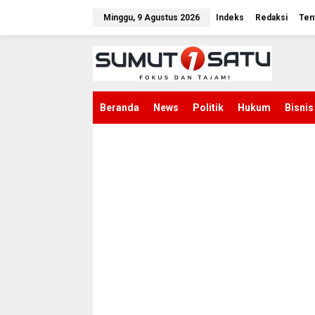
L
e
Minggu, 9 Agustus 2026
Indeks
Redaksi
Ten
w
a
t
i
k
e
k
Beranda
News
Politik
Hukum
Bisnis
o
n
t
e
n