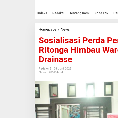
Indeks
Redaksi
Tentang Kami
Kode Etik
Pe
Homepage
/
News
S
o
Sosialisasi Perda P
s
i
Ritonga Himbau Warg
a
l
Drainase
i
s
a
Redaksi2
28 Juni 2022
s
News
285 Dilihat
i
P
e
r
d
a
P
e
n