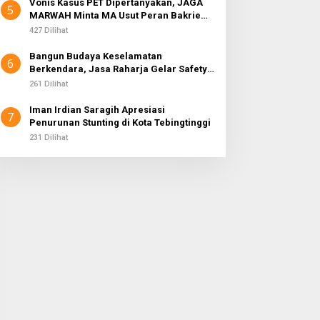
Vonis Kasus PET Dipertanyakan, JAGA
5
MARWAH Minta MA Usut Peran Bakrie
Group
427 Dilihat
Bangun Budaya Keselamatan
6
Berkendara, Jasa Raharja Gelar Safety
Campaign di PT Pasifik Medan Industri
261 Dilihat
Iman Irdian Saragih Apresiasi
7
Penurunan Stunting di Kota Tebingtinggi
231 Dilihat