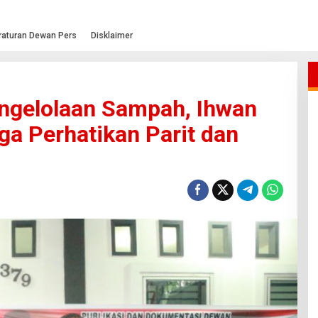
raturan Dewan Pers
Disklaimer
engelolaan Sampah, Ihwan
a Perhatikan Parit dan