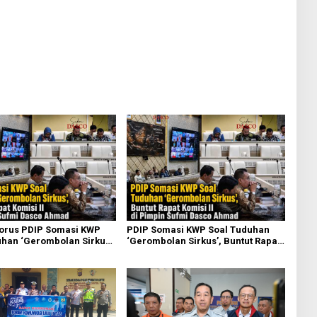
torus PDIP Somasi KWP
PDIP Somasi KWP Soal Tuduhan
han ‘Gerombolan Sirkus’,
‘Gerombolan Sirkus’, Buntut Rapat
pat Komisi II Dipimpin
Komisi II Dipimpin Sufmi Dasco
sco Ahmad
Ahmad