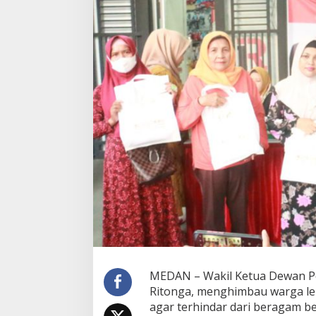
g
e
l
o
l
a
a
n
S
a
m
p
a
h
,
I
h
w
a
n
R
i
MEDAN – Wakil Ketua Dewan Pe
t
Ritonga, menghimbau warga leb
o
agar terhindar dari beragam b
n