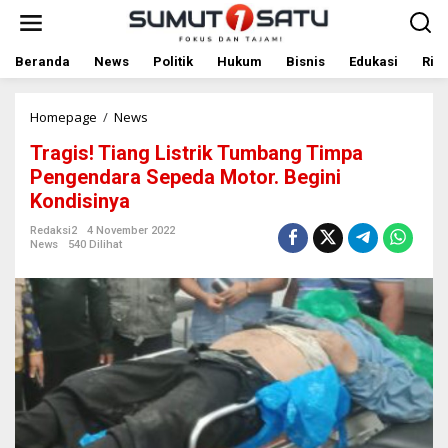
L
e
w
a
Beranda
News
Politik
Hukum
Bisnis
Edukasi
Rile
t
i
k
Homepage
/
News
T
e
r
Tragis! Tiang Listrik Tumbang Timpa
k
a
o
g
Pengendara Sepeda Motor. Begini
n
i
Kondisinya
t
s
e
!
Redaksi2
4 November 2022
n
T
News
540 Dilihat
i
a
n
g
L
i
s
t
r
i
k