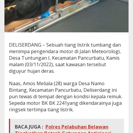
T
u
m
b
a
n
g
T
DELISERDANG – Sebuah tiang listrik tumbang dan
i
menimpa pengendara motor di Jalan Meteorologi,
m
p
Desa Tuntungan I, Kecamatan Pancurbatu, Kamis
a
malam (03/11/2022), saat kawasan tersebut
P
diguyur hujan deras.
e
n
Naas, Amos Meliala (28) warga Desa Namo
g
e
Bintang, Kecamatan Pancurbatu, Deliserdang ini
n
pun tewas di tempat dengan kondisi kepala remuk.
d
Sepeda motor BK BK 2241yang dikendarainya juga
a
ringsek tertimpa tiang listrik.
r
a
S
BACA JUGA :
Polres Pelabuhan Belawan
e
p