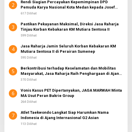
Rendi Siagian Percayakan Kepemimpinan DPD
2
Pemuda Karya Nasional Kota Medan kepada Josef
Sembiring
617 Dilihat
Pastikan Pekayanan Maksimal, Direksi Jasa Raharja
3
Tinjau Korban Kebakaran KM Mutiara Sentosa II
599 Dilihat
Jasa Raharja Jamin Seluruh Korban Kebakaran KM
4
Mutiara Sentosa II di Perairan Sumenep
595 Dilihat
Berkontribusi terhadap Keselamatan dan Mobilitas
5
Masyarakat, Jasa Raharja Raih Penghargaan di Ajang
Transportasi Indonesia Awards 2026
370 Dilihat
Vonis Kasus PET Dipertanyakan, JAGA MARWAH Minta
6
MA Usut Peran Bakrie Group
264 Dilihat
Atlet Taekwondo Langkat Siap Harumkan Nama
7
Indonesia di Ajang Internasional G2 Asian
113 Dilihat