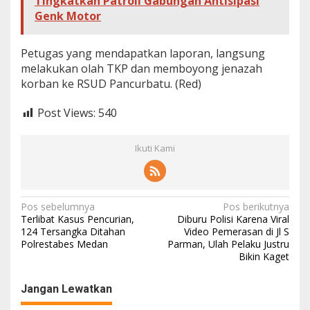
Tingkatkan Patroli Gabungan Antisipasi
e
Genk Motor
d
a
M
Petugas yang mendapatkan laporan, langsung
o
melakukan olah TKP dan memboyong jenazah
t
korban ke RSUD Pancurbatu. (Red)
o
r
.
Post Views:
540
B
e
g
Ikuti Kami
i
n
i
K
N
Pos sebelumnya
Pos berikutnya
o
Terlibat Kasus Pencurian,
Diburu Polisi Karena Viral
n
a
124 Tersangka Ditahan
Video Pemerasan di Jl S
d
Polrestabes Medan
Parman, Ulah Pelaku Justru
v
i
Bikin Kaget
s
i
i
n
g
Jangan Lewatkan
y
a
a