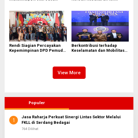
Raharja Tinjau Korban
Mutiara Sentosa II di
Kebakaran KM Mutiara
Perairan Sumenep
Sentosa II
Rendi Siagian Percayakan
Berkontribusi terhadap
Kepemimpinan DPD Pemuda
Keselamatan dan Mobilitas
Karya Nasional Kota Medan
Masyarakat, Jasa Raharja
kepada Josef Sembiring
Raih Penghargaan di Ajang
Transportasi Indonesia
Awards 2026
View More
Populer
Jasa Raharja Perkuat Sinergi Lintas Sektor Melalui
1
FKLL di Serdang Bedagai
764 Dilihat