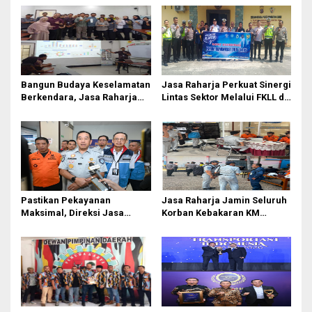
s
i
p
o
Bangun Budaya Keselamatan
Jasa Raharja Perkuat Sinergi
s
Berkendara, Jasa Raharja
Lintas Sektor Melalui FKLL di
Gelar Safety Campaign di PT
Serdang Bedagai
Pasifik Medan Industri
Pastikan Pekayanan
Jasa Raharja Jamin Seluruh
Maksimal, Direksi Jasa
Korban Kebakaran KM
Raharja Tinjau Korban
Mutiara Sentosa II di
Kebakaran KM Mutiara
Perairan Sumenep
Sentosa II