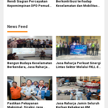
Rendi Siagian Percayakan
Berkontribusi terhadap
Kepemimpinan DPD Pemuda
Keselamatan dan Mobilitas
Karya Nasional Kota Medan
Masyarakat, Jasa Raharja
kepada Josef Sembiring
Raih Penghargaan di Ajang
Transportasi Indonesia
Awards 2026
News Feed
Bangun Budaya Keselamatan
Jasa Raharja Perkuat Sinergi
Berkendara, Jasa Raharja
Lintas Sektor Melalui FKLL di
Gelar Safety Campaign di PT
Serdang Bedagai
Pasifik Medan Industri
Pastikan Pekayanan
Jasa Raharja Jamin Seluruh
Maksimal, Direksi Jasa
Korban Kebakaran KM