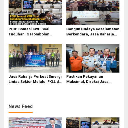
Anak
Sufmi Dasco Ahmad
PDIP Somasi KWP Soal
Bangun Budaya Keselamatan
Tuduhan ‘Gerombolan
Berkendara, Jasa Raharja
Sirkus’, Buntut Rapat Komisi
Gelar Safety Campaign di PT
II Dipimpin Sufmi Dasco
Pasifik Medan Industri
Ahmad
Jasa Raharja Perkuat Sinergi
Pastikan Pekayanan
Lintas Sektor Melalui FKLL di
Maksimal, Direksi Jasa
Serdang Bedagai
Raharja Tinjau Korban
Kebakaran KM Mutiara
Sentosa II
News Feed