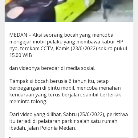
o
l
o
n
i
a
MEDAN – Aksi seorang bocah yang mencoba
mengejar mobil pelaku yang membawa kabur HP
nya, terekam CCTV, Kamis (23/6/2022) sekira pukul
15.00 WIB
dan videonya beredar di media sosial.
Tampak si bocah berusia 6 tahun itu, tetap
berpegangan di pintu mobil, mencoba menahan
kendaraan yang terus berjalan, sambil berteriak
meminta tolong.
Dari video yang dilihat, Sabtu (25/6/2022), peristiwa
itu terjadi di pelataran parkir salah satu rumah
ibadah, Jalan Polonia Medan.