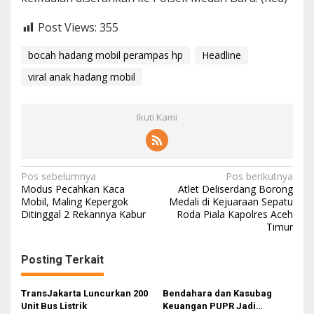
Post Views:
355
bocah hadang mobil perampas hp
Headline
viral anak hadang mobil
Ikuti Kami
N
Pos sebelumnya
Pos berikutnya
Modus Pecahkan Kaca
Atlet Deliserdang Borong
a
Mobil, Maling Kepergok
Medali di Kejuaraan Sepatu
Ditinggal 2 Rekannya Kabur
Roda Piala Kapolres Aceh
v
Timur
i
g
Posting Terkait
a
s
TransJakarta Luncurkan 200
Bendahara dan Kasubag
Unit Bus Listrik
Keuangan PUPR Jadi