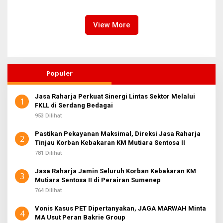
Kebakaran KM Mutiara
Sentosa II
View More
Populer
Jasa Raharja Perkuat Sinergi Lintas Sektor Melalui
1
FKLL di Serdang Bedagai
953 Dilihat
Pastikan Pekayanan Maksimal, Direksi Jasa Raharja
2
Tinjau Korban Kebakaran KM Mutiara Sentosa II
781 Dilihat
Jasa Raharja Jamin Seluruh Korban Kebakaran KM
3
Mutiara Sentosa II di Perairan Sumenep
764 Dilihat
Vonis Kasus PET Dipertanyakan, JAGA MARWAH Minta
4
MA Usut Peran Bakrie Group