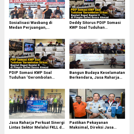
Sosialisasi Wasbang di
Deddy Sitorus PDIP Somasi
Medan Perjuangan,
KWP Soal Tuduhan
Zulkarnaen Janji
‘Gerombolan Sirkus’, Buntut
Perjuangkan Ruang Bermain
Rapat Komisi II Dipimpin
Anak
Sufmi Dasco Ahmad
PDIP Somasi KWP Soal
Bangun Budaya Keselamatan
Tuduhan ‘Gerombolan
Berkendara, Jasa Raharja
Sirkus’, Buntut Rapat Komisi
Gelar Safety Campaign di PT
II Dipimpin Sufmi Dasco
Pasifik Medan Industri
Ahmad
Jasa Raharja Perkuat Sinergi
Pastikan Pekayanan
Lintas Sektor Melalui FKLL di
Maksimal, Direksi Jasa
Serdang Bedagai
Raharja Tinjau Korban