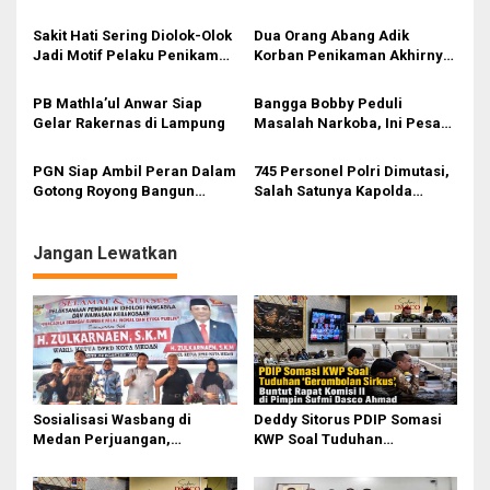
i
Tersangka
p
Sakit Hati Sering Diolok-Olok
Dua Orang Abang Adik
Jadi Motif Pelaku Penikaman
Korban Penikaman Akhirnya
o
Anak
Meninggal
s
PB Mathla’ul Anwar Siap
Bangga Bobby Peduli
Gelar Rakernas di Lampung
Masalah Narkoba, Ini Pesan
Bang Fauzi
PGN Siap Ambil Peran Dalam
745 Personel Polri Dimutasi,
Gotong Royong Bangun
Salah Satunya Kapolda
Jargas Nasional Untuk
Sumut
Kurangi Subsidi Energi
Jangan Lewatkan
Sosialisasi Wasbang di
Deddy Sitorus PDIP Somasi
Medan Perjuangan,
KWP Soal Tuduhan
Zulkarnaen Janji
‘Gerombolan Sirkus’, Buntut
Perjuangkan Ruang Bermain
Rapat Komisi II Dipimpin