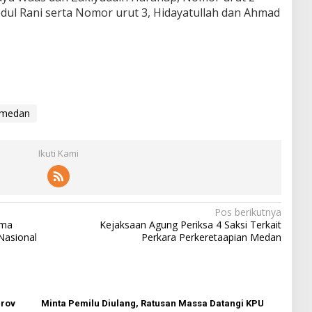
dul Rani serta Nomor urut 3, Hidayatullah dan Ahmad
 medan
Ikuti Kami
Pos berikutnya
ima
Kejaksaan Agung Periksa 4 Saksi Terkait
Nasional
Perkara Perkeretaapian Medan
prov
Minta Pemilu Diulang, Ratusan Massa Datangi KPU