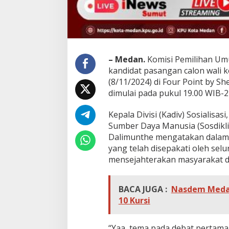
– Medan.
Komisi Pemilihan Um
kandidat pasangan calon wali k
(8/11/2024) di Four Point by S
dimulai pada pukul 19.00 WIB-2
Kepala Divisi (Kadiv) Sosialisas
Sumber Daya Manusia (Sosdikl
Dalimunthe mengatakan dalam d
yang telah disepakati oleh sel
mensejahterakan masyarakat 
BACA JUGA :
Nasdem Medan 
10 Kursi
“Yaa, tema pada debat pertam