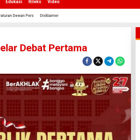
Edukasi
Rileks
Video
raturan Dewan Pers
Disklaimer
elar Debat Pertama