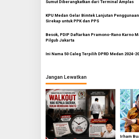
a
Sumut Diberangkatkan dari Terminal Amplas
s
KPU Medan Gelar Bimtek Lanjutan Penggunaan
i
Sirekap untuk PPK dan PPS
p
o
Besok, PDIP Daftarkan Pramono-Rano Karno M
Pilgub Jakarta
s
Ini Nama 50 Caleg Terpilih DPRD Medan 2024-2
Jangan Lewatkan
Irham Bu