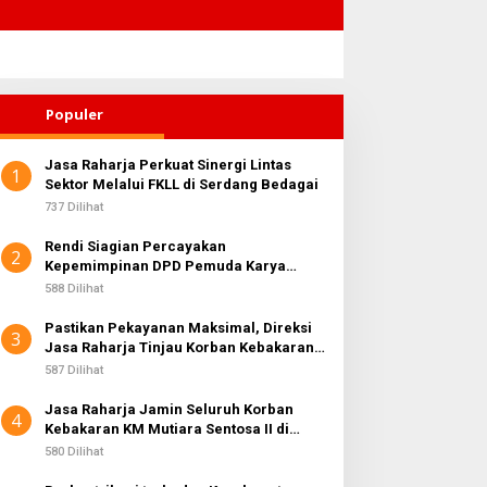
Populer
Jasa Raharja Perkuat Sinergi Lintas
1
Sektor Melalui FKLL di Serdang Bedagai
737 Dilihat
Rendi Siagian Percayakan
2
Kepemimpinan DPD Pemuda Karya
Nasional Kota Medan kepada Josef
588 Dilihat
Sembiring
Pastikan Pekayanan Maksimal, Direksi
3
Jasa Raharja Tinjau Korban Kebakaran
KM Mutiara Sentosa II
587 Dilihat
Jasa Raharja Jamin Seluruh Korban
4
Kebakaran KM Mutiara Sentosa II di
Perairan Sumenep
580 Dilihat