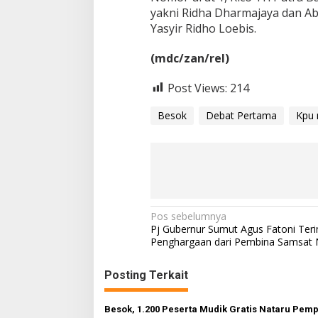
yakni Ridha Dharmajaya dan Ab
Yasyir Ridho Loebis.
(mdc/zan/rel)
Post Views:
214
Besok
Debat Pertama
Kpu
N
Pos sebelumnya
Pj Gubernur Sumut Agus Fatoni Ter
a
Penghargaan dari Pembina Samsat 
v
Posting Terkait
i
g
Besok, 1.200 Peserta Mudik Gratis Nataru Pem