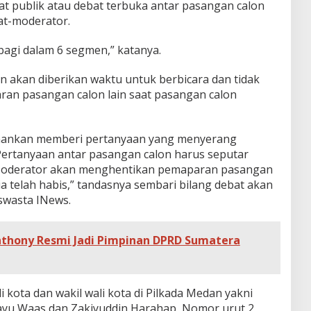
 publik atau debat terbuka antar pasangan calon
at-moderator.
ibagi dalam 6 segmen,” katanya.
n akan diberikan waktu untuk berbicara dan tidak
n pasangan calon lain saat pasangan calon
enankan memberi pertanyaan yang menyerang
 Pertanyaan antar pasangan calon harus seputar
m. Moderator akan menghentikan pemaparan pasangan
ia telah habis,” tandasnya sembari bilang debat akan
swasta INews.
Anthony Resmi Jadi Pimpinan DPRD Sumatera
 kota dan wakil wali kota di Pilkada Medan yakni
Bayu Waas dan Zakiyuddin Harahap, Nomor urut 2