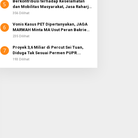
Berkontribusi terhadap Keselamatan
5
dan Mobilitas Masyarakat, Jasa Raharja
Raih Penghargaan di Ajang Transportasi
356 Dilihat
Indonesia Awards 2026
Vonis Kasus PET Dipertanyakan, JAGA
6
MARWAH Minta MA Usut Peran Bakrie
Group
235 Dilihat
Proyek 3,6 Miliar di Percut Sei Tuan,
7
Diduga Tak Sesuai Permen PUPR.
Volume dan Nama Pengawas Tidak
193 Dilihat
Tercantum di Papan Informasi