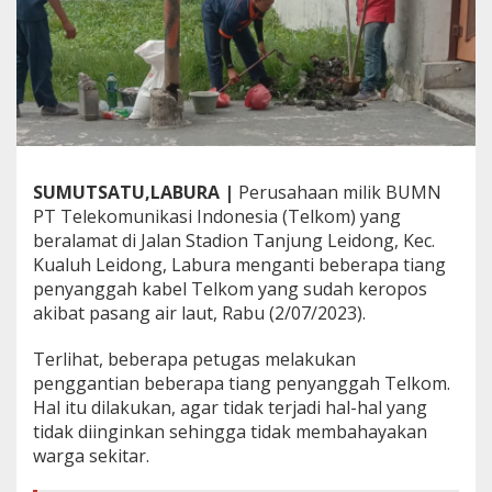
e
l
Y
a
n
g
K
e
r
SUMUTSATU,LABURA |
Perusahaan milik BUMN
o
p
PT Telekomunikasi Indonesia (Telkom) yang
o
beralamat di Jalan Stadion Tanjung Leidong, Kec.
s
Kualuh Leidong, Labura menganti beberapa tiang
penyanggah kabel Telkom yang sudah keropos
akibat pasang air laut, Rabu (2/07/2023).
Terlihat, beberapa petugas melakukan
penggantian beberapa tiang penyanggah Telkom.
Hal itu dilakukan, agar tidak terjadi hal-hal yang
tidak diinginkan sehingga tidak membahayakan
warga sekitar.