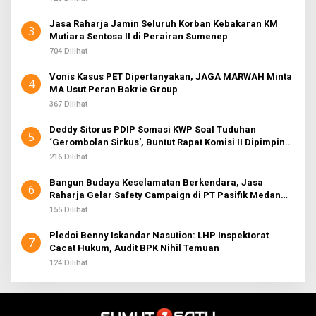
Jasa Raharja Jamin Seluruh Korban Kebakaran KM
3
Mutiara Sentosa II di Perairan Sumenep
704 Dilihat
Vonis Kasus PET Dipertanyakan, JAGA MARWAH Minta
4
MA Usut Peran Bakrie Group
367 Dilihat
Deddy Sitorus PDIP Somasi KWP Soal Tuduhan
5
‘Gerombolan Sirkus’, Buntut Rapat Komisi II Dipimpin
Sufmi Dasco Ahmad
216 Dilihat
Bangun Budaya Keselamatan Berkendara, Jasa
6
Raharja Gelar Safety Campaign di PT Pasifik Medan
Industri
155 Dilihat
Pledoi Benny Iskandar Nasution: LHP Inspektorat
7
Cacat Hukum, Audit BPK Nihil Temuan
124 Dilihat