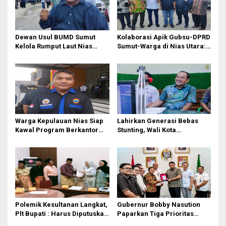
i
p
o
Dewan Usul BUMD Sumut
Kolaborasi Apik Gubsu-DPRD
Kelola Rumput Laut Nias
Sumut-Warga di Nias Utara:
s
Utara dari Hulu ke Hilir
Jalan Rusak Puluhan Tahun
Akhirnya Diperbaiki
Warga Kepulauan Nias Siap
Lahirkan Generasi Bebas
Kawal Program Berkantor
Stunting, Wali Kota
Gubsu Bobby Nasution
Tebingtinggi Dorong
Optimalisasi SP3 Catin
Polemik Kesultanan Langkat,
Gubernur Bobby Nasution
Plt Bupati : Harus Diputuskan
Paparkan Tiga Prioritas
Bersama Melalui Forum
Pembangunan Kepulauan