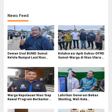
Dialog
Nias
News Feed
Dewan Usul BUMD Sumut
Kolaborasi Apik Gubsu-DPRD
Kelola Rumput Laut Nias
Sumut-Warga di Nias Utara:
Utara dari Hulu ke Hilir
Jalan Rusak Puluhan Tahun
Akhirnya Diperbaiki
Warga Kepulauan Nias Siap
Lahirkan Generasi Bebas
Kawal Program Berkantor
Stunting, Wali Kota
Gubsu Bobby Nasution
Tebingtinggi Dorong
Optimalisasi SP3 Catin