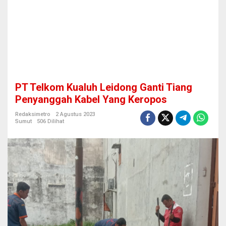
n
g
G
a
n
t
i
T
i
PT Telkom Kualuh Leidong Ganti Tiang
a
n
Penyanggah Kabel Yang Keropos
g
P
Redaksimetro
2 Agustus 2023
Sumut
506 Dilihat
e
n
y
a
n
g
g
a
h
K
a
b