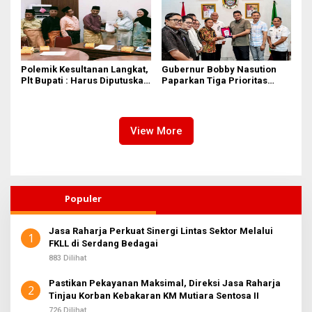
Polemik Kesultanan Langkat,
Gubernur Bobby Nasution
Plt Bupati : Harus Diputuskan
Paparkan Tiga Prioritas
Bersama Melalui Forum
Pembangunan Kepulauan
Dialog
Nias
View More
Populer
Jasa Raharja Perkuat Sinergi Lintas Sektor Melalui
1
FKLL di Serdang Bedagai
883 Dilihat
Pastikan Pekayanan Maksimal, Direksi Jasa Raharja
2
Tinjau Korban Kebakaran KM Mutiara Sentosa II
726 Dilihat