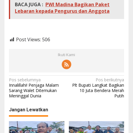
BACA JUGA :
PWI Madina Bagikan Paket
Lebaran kepada Pengurus dan Anggota
Post Views:
506
Ikuti Kami
N
Pos sebelumnya
Pos berikutnya
Innalillahi! Penjaga Malam
Plt Bupati Langkat Bagikan
a
Sarang Walet Ditemukan
10 Juta Bendera Merah
Meninggal Dunia
Putih
v
i
Jangan Lewatkan
g
a
s