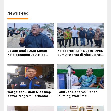
Dialog
Nias
News Feed
Dewan Usul BUMD Sumut
Kolaborasi Apik Gubsu-DPRD
Kelola Rumput Laut Nias
Sumut-Warga di Nias Utara:
Utara dari Hulu ke Hilir
Jalan Rusak Puluhan Tahun
Akhirnya Diperbaiki
Warga Kepulauan Nias Siap
Lahirkan Generasi Bebas
Kawal Program Berkantor
Stunting, Wali Kota
Gubsu Bobby Nasution
Tebingtinggi Dorong
Optimalisasi SP3 Catin