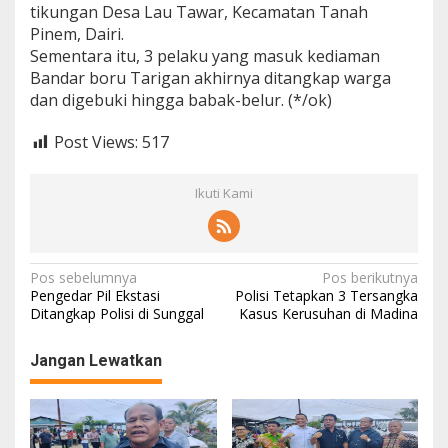
tikungan Desa Lau Tawar, Kecamatan Tanah
Pinem, Dairi.
Sementara itu, 3 pelaku yang masuk kediaman
Bandar boru Tarigan akhirnya ditangkap warga
dan digebuki hingga babak-belur. (*/ok)
Post Views:
517
Ikuti Kami
N
Pos sebelumnya
Pos berikutnya
Pengedar Pil Ekstasi
Polisi Tetapkan 3 Tersangka
a
Ditangkap Polisi di Sunggal
Kasus Kerusuhan di Madina
v
Jangan Lewatkan
i
g
a