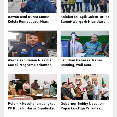
s
i
p
Dewan Usul BUMD Sumut
Kolaborasi Apik Gubsu-DPRD
o
Kelola Rumput Laut Nias
Sumut-Warga di Nias Utara:
Utara dari Hulu ke Hilir
Jalan Rusak Puluhan Tahun
s
Akhirnya Diperbaiki
Warga Kepulauan Nias Siap
Lahirkan Generasi Bebas
Kawal Program Berkantor
Stunting, Wali Kota
Gubsu Bobby Nasution
Tebingtinggi Dorong
Optimalisasi SP3 Catin
Polemik Kesultanan Langkat,
Gubernur Bobby Nasution
Plt Bupati : Harus Diputuskan
Paparkan Tiga Prioritas
Bersama Melalui Forum
Pembangunan Kepulauan