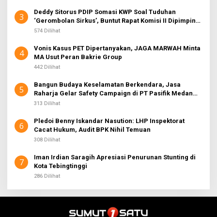
Deddy Sitorus PDIP Somasi KWP Soal Tuduhan
3
‘Gerombolan Sirkus’, Buntut Rapat Komisi II Dipimpin
Sufmi Dasco Ahmad
574 Dilihat
Vonis Kasus PET Dipertanyakan, JAGA MARWAH Minta
4
MA Usut Peran Bakrie Group
442 Dilihat
Bangun Budaya Keselamatan Berkendara, Jasa
5
Raharja Gelar Safety Campaign di PT Pasifik Medan
Industri
313 Dilihat
Pledoi Benny Iskandar Nasution: LHP Inspektorat
6
Cacat Hukum, Audit BPK Nihil Temuan
308 Dilihat
Iman Irdian Saragih Apresiasi Penurunan Stunting di
7
Kota Tebingtinggi
286 Dilihat