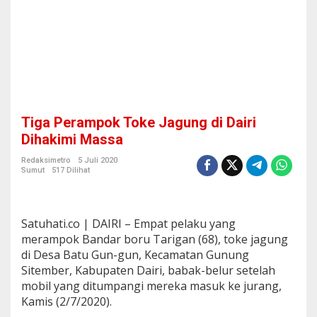
u
n
g
d
i
D
a
i
r
Tiga Perampok Toke Jagung di Dairi
i
D
Dihakimi Massa
i
h
Redaksimetro
5 Juli 2020
Sumut
517 Dilihat
a
k
i
m
Satuhati.co | DAIRI – Empat pelaku yang
i
M
merampok Bandar boru Tarigan (68), toke jagung
a
di Desa Batu Gun-gun, Kecamatan Gunung
s
Sitember, Kabupaten Dairi, babak-belur setelah
s
mobil yang ditumpangi mereka masuk ke jurang,
a
Kamis (2/7/2020).