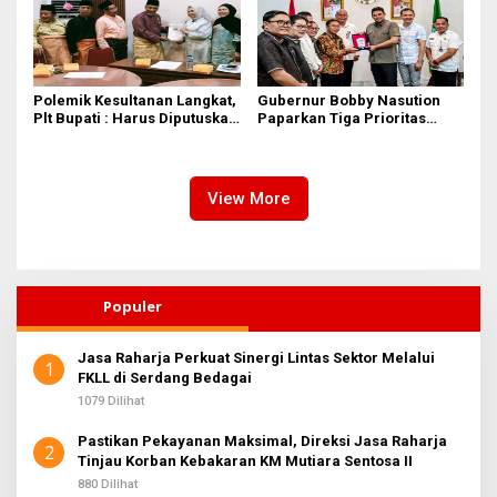
Polemik Kesultanan Langkat,
Gubernur Bobby Nasution
Plt Bupati : Harus Diputuskan
Paparkan Tiga Prioritas
Bersama Melalui Forum
Pembangunan Kepulauan
Dialog
Nias
View More
Populer
Jasa Raharja Perkuat Sinergi Lintas Sektor Melalui
1
FKLL di Serdang Bedagai
1079 Dilihat
Pastikan Pekayanan Maksimal, Direksi Jasa Raharja
2
Tinjau Korban Kebakaran KM Mutiara Sentosa II
880 Dilihat