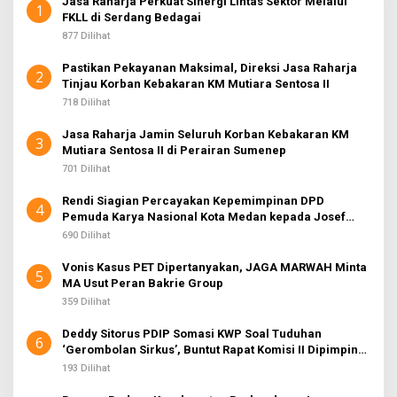
Jasa Raharja Perkuat Sinergi Lintas Sektor Melalui
1
FKLL di Serdang Bedagai
877 Dilihat
Pastikan Pekayanan Maksimal, Direksi Jasa Raharja
2
Tinjau Korban Kebakaran KM Mutiara Sentosa II
718 Dilihat
Jasa Raharja Jamin Seluruh Korban Kebakaran KM
3
Mutiara Sentosa II di Perairan Sumenep
701 Dilihat
Rendi Siagian Percayakan Kepemimpinan DPD
4
Pemuda Karya Nasional Kota Medan kepada Josef
Sembiring
690 Dilihat
Vonis Kasus PET Dipertanyakan, JAGA MARWAH Minta
5
MA Usut Peran Bakrie Group
359 Dilihat
Deddy Sitorus PDIP Somasi KWP Soal Tuduhan
6
‘Gerombolan Sirkus’, Buntut Rapat Komisi II Dipimpin
Sufmi Dasco Ahmad
193 Dilihat