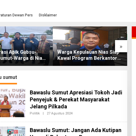
raturan Dewan Pers
Disklaimer
»
asi Apik Gubsu-
Warga Kepulauan Nias Siap
L
umut-Warga di Nias
Kawal Program Berkantor
S
Jalan Rusak Puluhan
Gubsu Bobby Nasution
T
khirnya Diperbaiki
O
u sumut
Bawaslu Sumut Apresiasi Tokoh Jadi
Penyejuk & Perekat Masyarakat
Jelang Pilkada
Politik
|
27 Agustus 2024
O
L
E
H
Bawaslu Sumut: Jangan Ada Kutipan
R
E