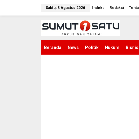
L
e
Sabtu, 8 Agustus 2026
Indeks
Redaksi
Tenta
w
a
t
i
k
e
k
Beranda
News
Politik
Hukum
Bisnis
o
n
t
e
n