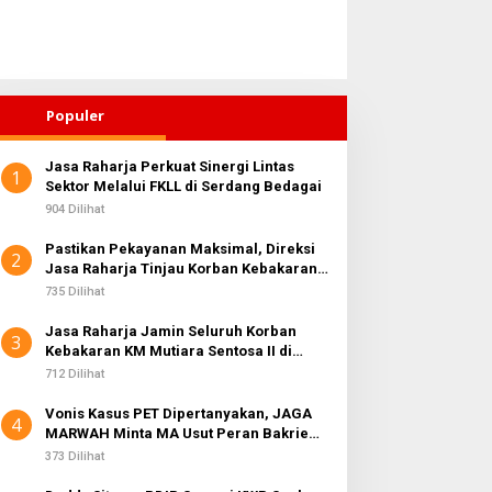
Populer
Jasa Raharja Perkuat Sinergi Lintas
1
ahirkan Generasi Bebas
Sektor Melalui FKLL di Serdang Bedagai
Di Balik Laba Bersih Rp10,4
tunting, Wali Kota
Triliun, JAGA MARWAH
904 Dilihat
ebingtinggi Dorong
Desak KPK Periksa Dirut
Pastikan Pekayanan Maksimal, Direksi
ptimalisasi SP3 Catin
Telkomsel Nugroho Terkait
2
Jasa Raharja Tinjau Korban Kebakaran
Dugaan Kasus Notifikasi
KM Mutiara Sentosa II
735 Dilihat
Perbankan
Jasa Raharja Jamin Seluruh Korban
3
Kebakaran KM Mutiara Sentosa II di
Perairan Sumenep
712 Dilihat
Vonis Kasus PET Dipertanyakan, JAGA
4
MARWAH Minta MA Usut Peran Bakrie
Group
373 Dilihat