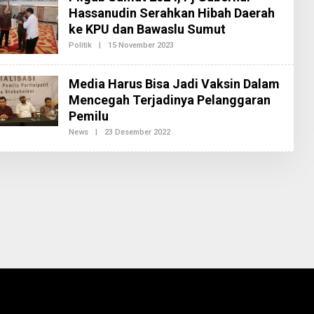
E
Hassanudin Serahkan Hibah Daerah
D
A
ke KPU dan Bawaslu Sumut
K
S
Politik
|
15 November 2023
O
I
L
2
E
H
Media Harus Bisa Jadi Vaksin Dalam
R
E
Mencegah Terjadinya Pelanggaran
D
Pemilu
A
K
News
|
23 Desember 2022
O
S
L
I
E
2
H
R
E
D
A
K
S
I
2