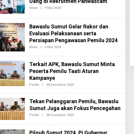
Uang di Rekrutmen Panwascam
D
A
News
|
9 Mei 2024
O
K
L
S
E
I
H
2
R
Bawaslu Sumut Gelar Rakor dan
E
Evaluasi Pelaksanaan serta
D
A
Persiapan Pengawasan Pemilu 2024
K
S
News
|
6 Mei 2024
O
I
L
2
E
H
Terkait APK, Bawaslu Sumut Minta
R
E
Peserta Pemilu Taati Aturan
D
A
Kampanye
K
Politik
|
28 Desember 2023
O
S
L
I
E
2
H
Tekan Pelanggaran Pemilu, Bawaslu
R
E
Sumut Juga akan Fokus Pencegahan
D
A
Politik
|
28 Desember 2023
O
K
L
S
E
I
H
2
Pilgub Sumut 2024, Pj Gubernur
R