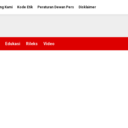
ng Kami
Kode Etik
Peraturan Dewan Pers
Disklaimer
Edukasi
Rileks
Video