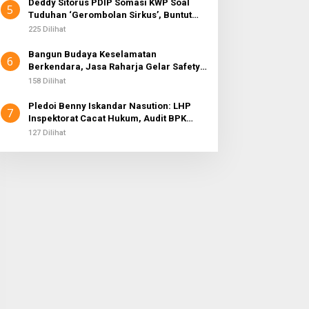
Deddy Sitorus PDIP Somasi KWP Soal
5
Tuduhan ‘Gerombolan Sirkus’, Buntut
Rapat Komisi II Dipimpin Sufmi Dasco
225 Dilihat
Ahmad
Bangun Budaya Keselamatan
6
Berkendara, Jasa Raharja Gelar Safety
Campaign di PT Pasifik Medan Industri
158 Dilihat
Pledoi Benny Iskandar Nasution: LHP
7
Inspektorat Cacat Hukum, Audit BPK
Nihil Temuan
127 Dilihat