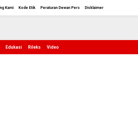
ng Kami
Kode Etik
Peraturan Dewan Pers
Disklaimer
Edukasi
Rileks
Video