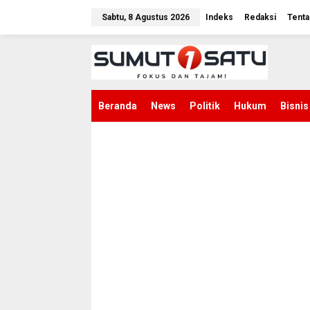
L
e
Sabtu, 8 Agustus 2026
Indeks
Redaksi
Tenta
w
a
t
i
k
e
k
Beranda
News
Politik
Hukum
Bisnis
o
n
t
e
n