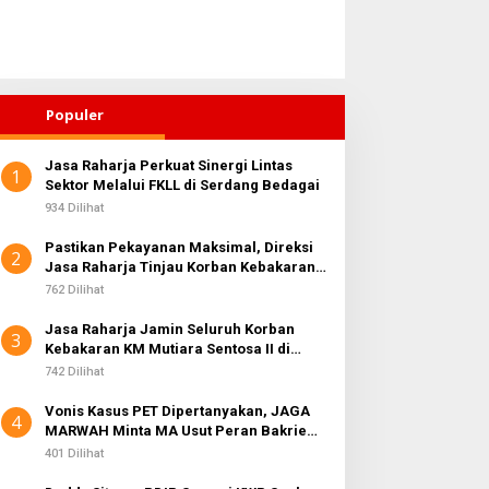
Populer
Jasa Raharja Perkuat Sinergi Lintas
1
ahirkan Generasi Bebas
Sektor Melalui FKLL di Serdang Bedagai
Di Balik Laba Bersih Rp10,4
tunting, Wali Kota
Triliun, JAGA MARWAH
934 Dilihat
ebingtinggi Dorong
Desak KPK Periksa Dirut
Pastikan Pekayanan Maksimal, Direksi
ptimalisasi SP3 Catin
Telkomsel Nugroho Terkait
2
Jasa Raharja Tinjau Korban Kebakaran
Dugaan Kasus Notifikasi
KM Mutiara Sentosa II
762 Dilihat
Perbankan
Jasa Raharja Jamin Seluruh Korban
3
Kebakaran KM Mutiara Sentosa II di
Perairan Sumenep
742 Dilihat
Vonis Kasus PET Dipertanyakan, JAGA
4
MARWAH Minta MA Usut Peran Bakrie
Group
401 Dilihat