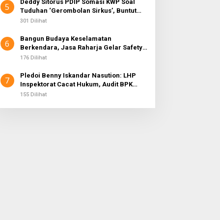
Deddy Sitorus PDIP Somasi KWP Soal
5
Tuduhan ‘Gerombolan Sirkus’, Buntut
Rapat Komisi II Dipimpin Sufmi Dasco
301 Dilihat
Ahmad
Bangun Budaya Keselamatan
6
Berkendara, Jasa Raharja Gelar Safety
Campaign di PT Pasifik Medan Industri
176 Dilihat
Pledoi Benny Iskandar Nasution: LHP
7
Inspektorat Cacat Hukum, Audit BPK
Nihil Temuan
155 Dilihat