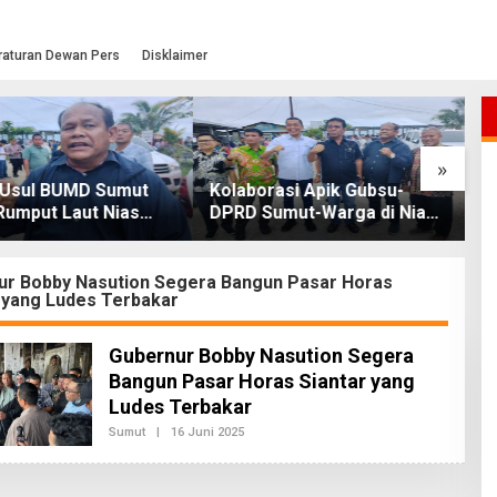
raturan Dewan Pers
Disklaimer
»
asi Apik Gubsu-
Warga Kepulauan Nias Siap
L
umut-Warga di Nias
Kawal Program Berkantor
S
Jalan Rusak Puluhan
Gubsu Bobby Nasution
T
khirnya Diperbaiki
O
ur Bobby Nasution Segera Bangun Pasar Horas
 yang Ludes Terbakar
Gubernur Bobby Nasution Segera
Bangun Pasar Horas Siantar yang
Ludes Terbakar
Sumut
|
16 Juni 2025
O
L
E
H
R