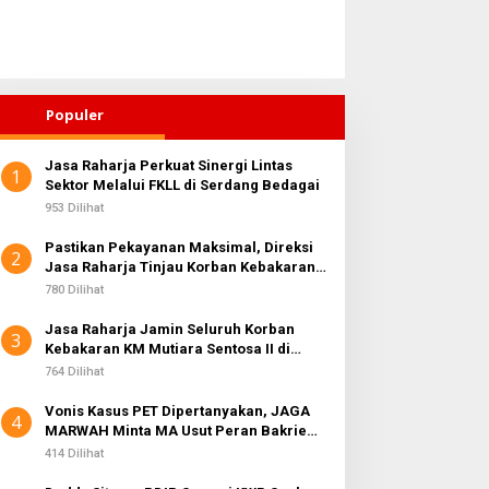
Populer
Jasa Raharja Perkuat Sinergi Lintas
1
Sektor Melalui FKLL di Serdang Bedagai
Warga Kepulauan Nias Siap
Sosialisasi Wasba
Nias
Kawal Program Berkantor
Medan Perjuanga
953 Dilihat
uhan
Gubsu Bobby Nasution
Zulkarnaen Janji
Pastikan Pekayanan Maksimal, Direksi
iki
Perjuangkan Rua
2
Jasa Raharja Tinjau Korban Kebakaran
Anak
KM Mutiara Sentosa II
780 Dilihat
Jasa Raharja Jamin Seluruh Korban
3
Kebakaran KM Mutiara Sentosa II di
Perairan Sumenep
764 Dilihat
Vonis Kasus PET Dipertanyakan, JAGA
4
MARWAH Minta MA Usut Peran Bakrie
Group
414 Dilihat