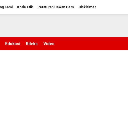
ng Kami
Kode Etik
Peraturan Dewan Pers
Disklaimer
Edukasi
Rileks
Video