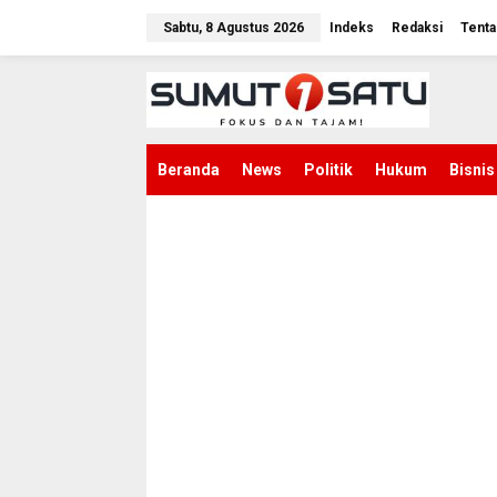
L
e
Sabtu, 8 Agustus 2026
Indeks
Redaksi
Tenta
w
a
t
i
k
e
k
Beranda
News
Politik
Hukum
Bisnis
o
n
t
e
n