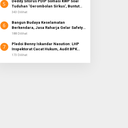
Deddy Sitorus PDIP Somasi KWP Soal
5
Tuduhan ‘Gerombolan Sirkus’, Buntut
Rapat Komisi II Dipimpin Sufmi Dasco
343 Dilihat
Ahmad
Bangun Budaya Keselamatan
6
Berkendara, Jasa Raharja Gelar Safety
Campaign di PT Pasifik Medan Industri
188 Dilihat
Pledoi Benny Iskandar Nasution: LHP
7
Inspektorat Cacat Hukum, Audit BPK
Nihil Temuan
173 Dilihat