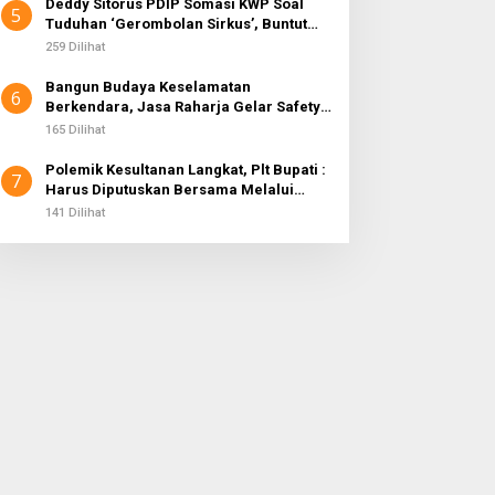
Deddy Sitorus PDIP Somasi KWP Soal
5
Tuduhan ‘Gerombolan Sirkus’, Buntut
Rapat Komisi II Dipimpin Sufmi Dasco
259 Dilihat
Ahmad
Bangun Budaya Keselamatan
6
Berkendara, Jasa Raharja Gelar Safety
Campaign di PT Pasifik Medan Industri
165 Dilihat
Polemik Kesultanan Langkat, Plt Bupati :
7
Harus Diputuskan Bersama Melalui
Forum Dialog
141 Dilihat