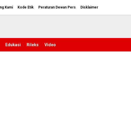
ng Kami
Kode Etik
Peraturan Dewan Pers
Disklaimer
Edukasi
Rileks
Video