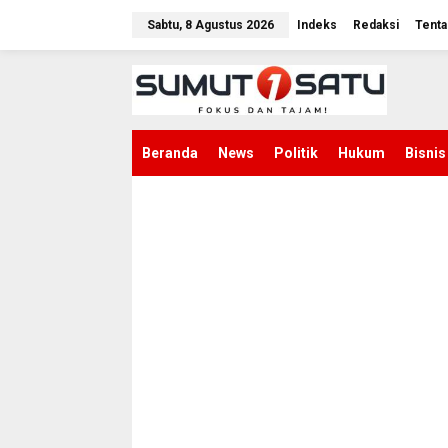
L
e
Sabtu, 8 Agustus 2026
Indeks
Redaksi
Tenta
w
a
t
i
k
e
k
Beranda
News
Politik
Hukum
Bisnis
o
n
t
e
n