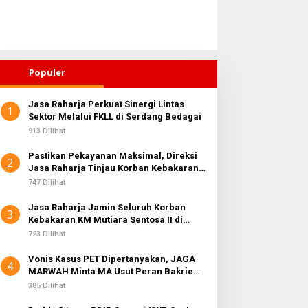
Populer
Jasa Raharja Perkuat Sinergi Lintas
1
ahirkan Generasi Bebas
Sektor Melalui FKLL di Serdang Bedagai
Di Balik Laba Bersih Rp10,4
tunting, Wali Kota
Triliun, JAGA MARWAH
913 Dilihat
ebingtinggi Dorong
Desak KPK Periksa Dirut
Pastikan Pekayanan Maksimal, Direksi
ptimalisasi SP3 Catin
Telkomsel Nugroho Terkait
2
Jasa Raharja Tinjau Korban Kebakaran
Dugaan Kasus Notifikasi
KM Mutiara Sentosa II
747 Dilihat
Perbankan
Jasa Raharja Jamin Seluruh Korban
3
Kebakaran KM Mutiara Sentosa II di
Perairan Sumenep
723 Dilihat
Vonis Kasus PET Dipertanyakan, JAGA
4
MARWAH Minta MA Usut Peran Bakrie
Group
385 Dilihat