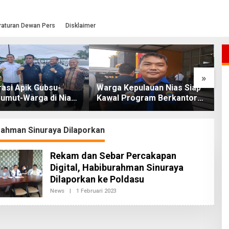
raturan Dewan Pers
Disklaimer
»
asi Apik Gubsu-
Warga Kepulauan Nias Siap
L
umut-Warga di Nias
Kawal Program Berkantor
S
Jalan Rusak Puluhan
Gubsu Bobby Nasution
T
khirnya Diperbaiki
O
ahman Sinuraya Dilaporkan
Rekam dan Sebar Percakapan
Digital, Habiburahman Sinuraya
Dilaporkan ke Poldasu
News
|
1 Februari 2023
O
L
E
H
R
E