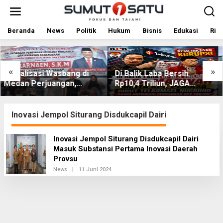
L
e
w
a
Beranda
News
Politik
Hukum
Bisnis
Edukasi
Rile
t
i
k
e
«
»
Di Balik Laba Bersih
Dewan Usul BUMD Sum
k
Rp10,4 Triliun, JAGA
Kelola Rumput Laut Nia
o
MARWAH Desak KPK
Utara dari Hulu ke Hilir
n
t
Periksa Dirut Telkomsel
e
Nugroho Terkait Dugaan
Inovasi Jempol Siturang Disdukcapil Dairi
n
Kasus Notifikasi
Perbankan
Inovasi Jempol Siturang Disdukcapil Dairi
Masuk Substansi Pertama Inovasi Daerah
Provsu
News
|
11 Juni 2024
O
L
E
H
R
E
D
A