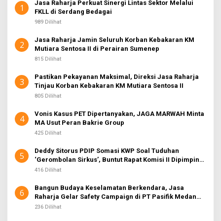
Jasa Raharja Perkuat Sinergi Lintas Sektor Melalui
1
FKLL di Serdang Bedagai
989 Dilihat
Jasa Raharja Jamin Seluruh Korban Kebakaran KM
2
Mutiara Sentosa II di Perairan Sumenep
815 Dilihat
Pastikan Pekayanan Maksimal, Direksi Jasa Raharja
3
Tinjau Korban Kebakaran KM Mutiara Sentosa II
805 Dilihat
Vonis Kasus PET Dipertanyakan, JAGA MARWAH Minta
4
MA Usut Peran Bakrie Group
425 Dilihat
Deddy Sitorus PDIP Somasi KWP Soal Tuduhan
5
‘Gerombolan Sirkus’, Buntut Rapat Komisi II Dipimpin
Sufmi Dasco Ahmad
416 Dilihat
Bangun Budaya Keselamatan Berkendara, Jasa
6
Raharja Gelar Safety Campaign di PT Pasifik Medan
Industri
236 Dilihat