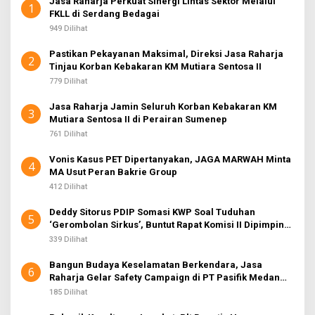
Jasa Raharja Perkuat Sinergi Lintas Sektor Melalui
1
FKLL di Serdang Bedagai
949 Dilihat
Pastikan Pekayanan Maksimal, Direksi Jasa Raharja
2
Tinjau Korban Kebakaran KM Mutiara Sentosa II
779 Dilihat
Jasa Raharja Jamin Seluruh Korban Kebakaran KM
3
Mutiara Sentosa II di Perairan Sumenep
761 Dilihat
Vonis Kasus PET Dipertanyakan, JAGA MARWAH Minta
4
MA Usut Peran Bakrie Group
412 Dilihat
Deddy Sitorus PDIP Somasi KWP Soal Tuduhan
5
‘Gerombolan Sirkus’, Buntut Rapat Komisi II Dipimpin
Sufmi Dasco Ahmad
339 Dilihat
Bangun Budaya Keselamatan Berkendara, Jasa
6
Raharja Gelar Safety Campaign di PT Pasifik Medan
Industri
185 Dilihat