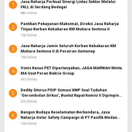
Jasa Raharja Perkuat Sinergi Lintas Sektor Melalui
1
FKLL di Serdang Bedagai
883 Dilihat
Pastikan Pekayanan Maksimal, Direksi Jasa Raharja
2
Tinjau Korban Kebakaran KM Mutiara Sentosa II
726 Dilihat
Jasa Raharja Jamin Seluruh Korban Kebakaran KM
3
Mutiara Sentosa II di Perairan Sumenep
704 Dilihat
Vonis Kasus PET Dipertanyakan, JAGA MARWAH Minta
4
MA Usut Peran Bakrie Group
367 Dilihat
Deddy Sitorus PDIP Somasi KWP Soal Tuduhan
5
‘Gerombolan Sirkus’, Buntut Rapat Komisi II Dipimpin
Sufmi Dasco Ahmad
213 Dilihat
Bangun Budaya Keselamatan Berkendara, Jasa
6
Raharja Gelar Safety Campaign di PT Pasifik Medan
Industri
154 Dilihat