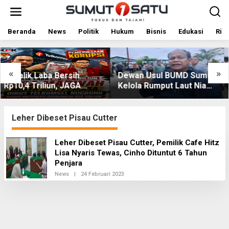
L
e
w
a
Beranda
News
Politik
Hukum
Bisnis
Edukasi
Rile
t
i
k
e
«
»
Dewan Usul BUMD Sumut
Kolaborasi Apik Gubs
k
Kelola Rumput Laut Nias
DPRD Sumut-Warga d
o
Utara dari Hulu ke Hilir
Nias Utara: Jalan Rus
n
t
sel
Puluhan Tahun Akhirn
e
aan
Diperbaiki
Leher Dibeset Pisau Cutter
n
Leher Dibeset Pisau Cutter, Pemilik Cafe Hitz
Lisa Nyaris Tewas, Cinho Dituntut 6 Tahun
Penjara
News
|
24 Februari 2023
O
L
E
H
R
E
D
A