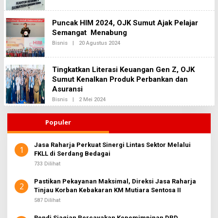
L
A
E
K
H
S
Puncak HIM 2024, OJK Sumut Ajak Pelajar
R
I
E
Semangat Menabung
2
D
Bisnis
|
20 Agustus 2024
O
A
L
K
E
S
H
I
Tingkatkan Literasi Keuangan Gen Z, OJK
R
2
E
Sumut Kenalkan Produk Perbankan dan
D
Asuransi
A
K
Bisnis
|
2 Mei 2024
O
S
L
I
E
2
H
Populer
R
E
D
Jasa Raharja Perkuat Sinergi Lintas Sektor Melalui
A
1
FKLL di Serdang Bedagai
K
S
733 Dilihat
I
2
Pastikan Pekayanan Maksimal, Direksi Jasa Raharja
2
Tinjau Korban Kebakaran KM Mutiara Sentosa II
587 Dilihat
Rendi Siagian Percayakan Kepemimpinan DPD