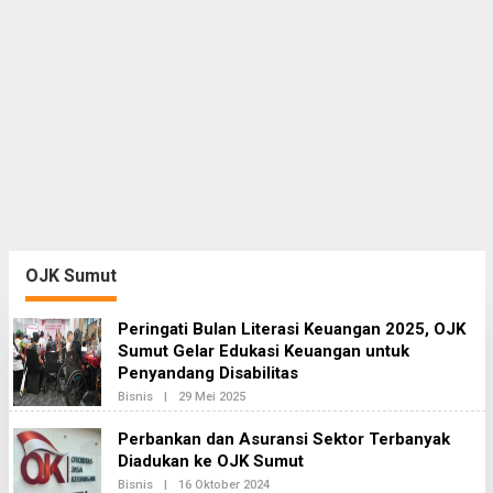
OJK Sumut
Peringati Bulan Literasi Keuangan 2025, OJK
Sumut Gelar Edukasi Keuangan untuk
Penyandang Disabilitas
Bisnis
|
29 Mei 2025
O
L
E
Perbankan dan Asuransi Sektor Terbanyak
H
Diadukan ke OJK Sumut
R
E
Bisnis
|
16 Oktober 2024
O
D