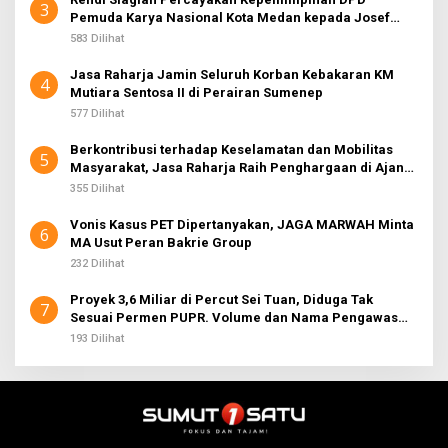
3
Pemuda Karya Nasional Kota Medan kepada Josef
Sembiring
583 Dilihat
Jasa Raharja Jamin Seluruh Korban Kebakaran KM
4
Mutiara Sentosa II di Perairan Sumenep
577 Dilihat
Berkontribusi terhadap Keselamatan dan Mobilitas
5
Masyarakat, Jasa Raharja Raih Penghargaan di Ajang
Transportasi Indonesia Awards 2026
355 Dilihat
Vonis Kasus PET Dipertanyakan, JAGA MARWAH Minta
6
MA Usut Peran Bakrie Group
232 Dilihat
Proyek 3,6 Miliar di Percut Sei Tuan, Diduga Tak
7
Sesuai Permen PUPR. Volume dan Nama Pengawas
Tidak Tercantum di Papan Informasi
193 Dilihat