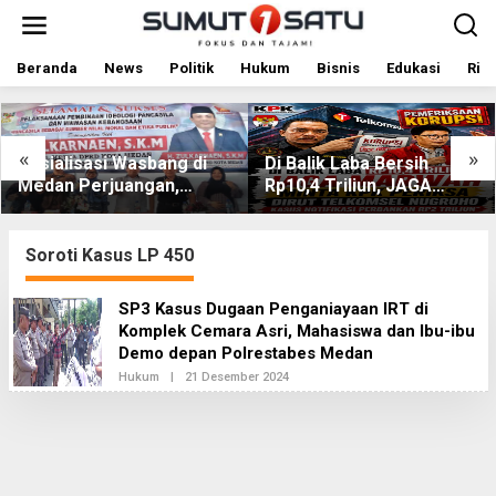
L
e
w
a
Beranda
News
Politik
Hukum
Bisnis
Edukasi
Rile
t
i
k
e
«
»
 di
Di Balik Laba Bersih
Dewan Usul BUMD 
k
Rp10,4 Triliun, JAGA
Kelola Rumput Laut 
o
MARWAH Desak KPK
Utara dari Hulu ke Hi
n
t
Periksa Dirut Telkomsel
e
Nugroho Terkait Dugaan
Soroti Kasus LP 450
n
Kasus Notifikasi
Perbankan
SP3 Kasus Dugaan Penganiayaan IRT di
Komplek Cemara Asri, Mahasiswa dan Ibu-ibu
Demo depan Polrestabes Medan
Hukum
|
21 Desember 2024
O
L
E
H
R
E
D
A