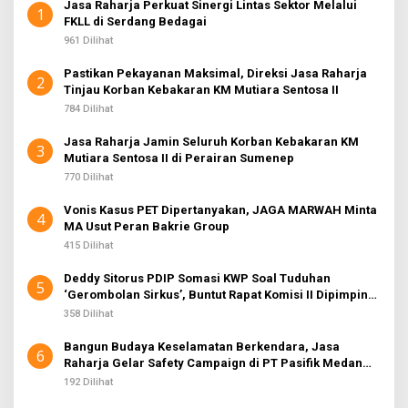
Jasa Raharja Perkuat Sinergi Lintas Sektor Melalui
1
FKLL di Serdang Bedagai
961 Dilihat
Pastikan Pekayanan Maksimal, Direksi Jasa Raharja
2
Tinjau Korban Kebakaran KM Mutiara Sentosa II
784 Dilihat
Jasa Raharja Jamin Seluruh Korban Kebakaran KM
3
Mutiara Sentosa II di Perairan Sumenep
770 Dilihat
Vonis Kasus PET Dipertanyakan, JAGA MARWAH Minta
4
MA Usut Peran Bakrie Group
415 Dilihat
Deddy Sitorus PDIP Somasi KWP Soal Tuduhan
5
‘Gerombolan Sirkus’, Buntut Rapat Komisi II Dipimpin
Sufmi Dasco Ahmad
358 Dilihat
Bangun Budaya Keselamatan Berkendara, Jasa
6
Raharja Gelar Safety Campaign di PT Pasifik Medan
Industri
192 Dilihat