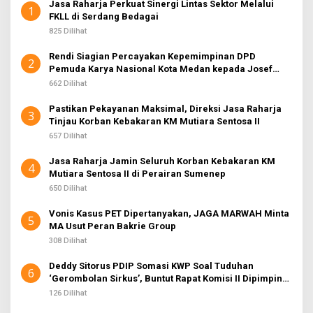
Jasa Raharja Perkuat Sinergi Lintas Sektor Melalui
1
FKLL di Serdang Bedagai
825 Dilihat
Rendi Siagian Percayakan Kepemimpinan DPD
2
Pemuda Karya Nasional Kota Medan kepada Josef
Sembiring
662 Dilihat
Pastikan Pekayanan Maksimal, Direksi Jasa Raharja
3
Tinjau Korban Kebakaran KM Mutiara Sentosa II
657 Dilihat
Jasa Raharja Jamin Seluruh Korban Kebakaran KM
4
Mutiara Sentosa II di Perairan Sumenep
650 Dilihat
Vonis Kasus PET Dipertanyakan, JAGA MARWAH Minta
5
MA Usut Peran Bakrie Group
308 Dilihat
Deddy Sitorus PDIP Somasi KWP Soal Tuduhan
6
‘Gerombolan Sirkus’, Buntut Rapat Komisi II Dipimpin
Sufmi Dasco Ahmad
126 Dilihat