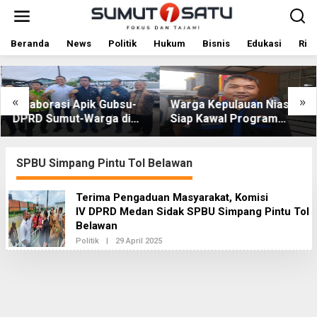
L
e
w
a
Beranda
News
Politik
Hukum
Bisnis
Edukasi
Rile
t
i
k
e
«
»
Kolaborasi Apik Gubsu-
Warga Kepulauan Nias
k
DPRD Sumut-Warga di
Siap Kawal Program
o
Nias Utara: Jalan Rusak
Berkantor Gubsu Bobby
n
t
Puluhan Tahun Akhirnya
Nasution
e
Diperbaiki
SPBU Simpang Pintu Tol Belawan
n
Terima Pengaduan Masyarakat, Komisi
IV DPRD Medan Sidak SPBU Simpang Pintu Tol
Belawan
Politik
|
29 April 2025
O
L
E
H
R
E
D
A