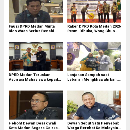
Fauzi DPRD Medan Minta
Raker DPRD Kota Medan 2026
Rico Waas Serius Benahi
Resmi Dibuka, Wong Chun
Sistem Parkir dan Lampu
Sen Dorong Transformasi
Jalan yang Padam
Digital
DPRD Medan Teruskan
Lonjakan Sampah saat
Aspirasi Mahasiswa kepada
Lebaran Mengkhawatirkan,
Pimpinan Badan Aspirasi
Rizki Lubis Bagikan Trik
Masyarakat DPR RI
Sederhana Kurangi Plastik
dari Rumah
Heboh! Dewan Desak Wali
Dewan Sebut Satu Penyebab
Kota Medan Segera Cairkan
Warga Berobat Ke Malaysia :