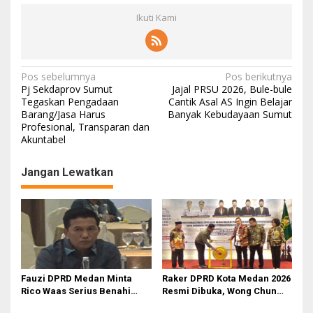
Ikuti Kami
N
Pos sebelumnya
Pos berikutnya
Pj Sekdaprov Sumut
Jajal PRSU 2026, Bule-bule
a
Tegaskan Pengadaan
Cantik Asal AS Ingin Belajar
Barang/Jasa Harus
Banyak Kebudayaan Sumut
v
Profesional, Transparan dan
i
Akuntabel
g
Jangan Lewatkan
a
s
i
p
o
s
Fauzi DPRD Medan Minta
Raker DPRD Kota Medan 2026
Rico Waas Serius Benahi
Resmi Dibuka, Wong Chun
Sistem Parkir dan Lampu
Sen Dorong Transformasi