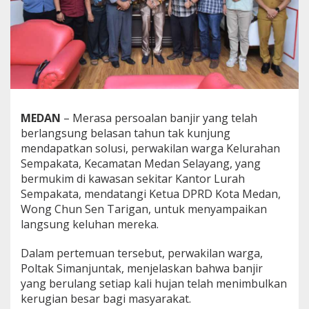
a
n
T
e
m
u
i
K
e
MEDAN
– Merasa persoalan banjir yang telah
t
berlangsung belasan tahun tak kunjung
u
a
mendapatkan solusi, perwakilan warga Kelurahan
D
Sempakata, Kecamatan Medan Selayang, yang
P
bermukim di kawasan sekitar Kantor Lurah
R
Sempakata, mendatangi Ketua DPRD Kota Medan,
D
Wong Chun Sen Tarigan, untuk menyampaikan
K
o
langsung keluhan mereka.
t
a
Dalam pertemuan tersebut, perwakilan warga,
M
Poltak Simanjuntak, menjelaskan bahwa banjir
e
yang berulang setiap kali hujan telah menimbulkan
d
a
kerugian besar bagi masyarakat.
n