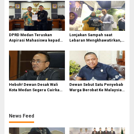
Jalan yang Padam
Digital
DPRD Medan Teruskan
Lonjakan Sampah saat
Aspirasi Mahasiswa kepada
Lebaran Mengkhawatirkan,
Pimpinan Badan Aspirasi
Rizki Lubis Bagikan Trik
Masyarakat DPR RI
Sederhana Kurangi Plastik
dari Rumah
Heboh! Dewan Desak Wali
Dewan Sebut Satu Penyebab
Kota Medan Segera Cairkan
Warga Berobat Ke Malaysia :
THR Rp25 M untuk 8.500 P3K
Medan Krisis Dokter
Paruh Waktu, Ancaman Tak
Spesialis!
Cair Sebelum Lebaran
News Feed