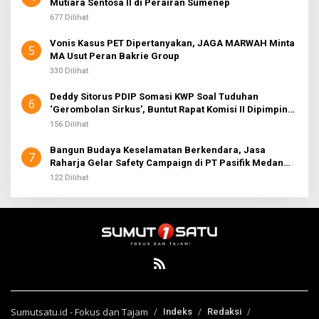
Mutiara Sentosa II di Perairan Sumenep
677 Dilihat
Vonis Kasus PET Dipertanyakan, JAGA MARWAH Minta
5
MA Usut Peran Bakrie Group
330 Dilihat
Deddy Sitorus PDIP Somasi KWP Soal Tuduhan
6
‘Gerombolan Sirkus’, Buntut Rapat Komisi II Dipimpin
Sufmi Dasco Ahmad
156 Dilihat
Bangun Budaya Keselamatan Berkendara, Jasa
7
Raharja Gelar Safety Campaign di PT Pasifik Medan
Industri
122 Dilihat
Sumutsatu.id - Fokus dan Tajam
Indeks
Redaksi