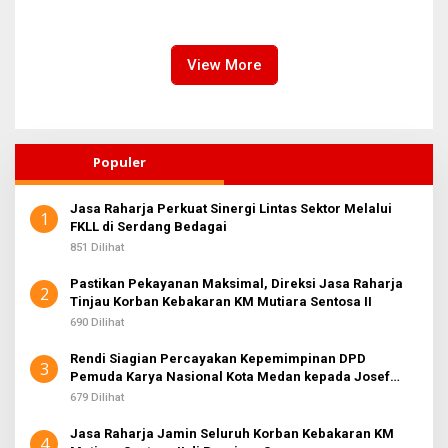
THR Rp25 M untuk 8.500 P3K
Medan Krisis Dokter
Paruh Waktu, Ancaman Tak
Spesialis!
Cair Sebelum Lebaran
View More
Populer
Jasa Raharja Perkuat Sinergi Lintas Sektor Melalui
1
FKLL di Serdang Bedagai
851 Dilihat
Pastikan Pekayanan Maksimal, Direksi Jasa Raharja
2
Tinjau Korban Kebakaran KM Mutiara Sentosa II
690 Dilihat
Rendi Siagian Percayakan Kepemimpinan DPD
3
Pemuda Karya Nasional Kota Medan kepada Josef
Sembiring
679 Dilihat
Jasa Raharja Jamin Seluruh Korban Kebakaran KM
4