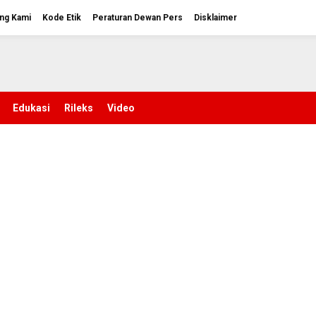
ng Kami
Kode Etik
Peraturan Dewan Pers
Disklaimer
Edukasi
Rileks
Video