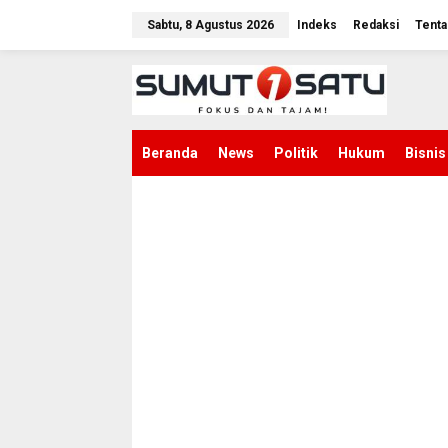
L
e
Sabtu, 8 Agustus 2026
Indeks
Redaksi
Tenta
w
a
t
i
k
e
k
Beranda
News
Politik
Hukum
Bisnis
o
n
t
e
n