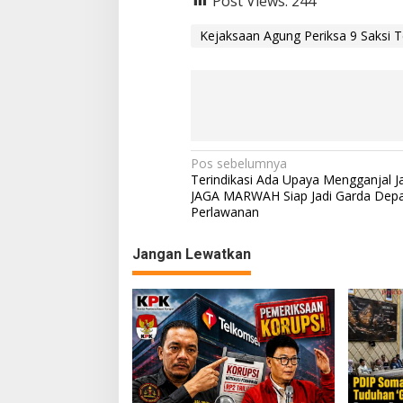
Post Views:
244
Kejaksaan Agung Periksa 9 Saksi 
N
Pos sebelumnya
Terindikasi Ada Upaya Mengganjal J
a
JAGA MARWAH Siap Jadi Garda Dep
Perlawanan
v
i
Jangan Lewatkan
g
a
s
i
p
o