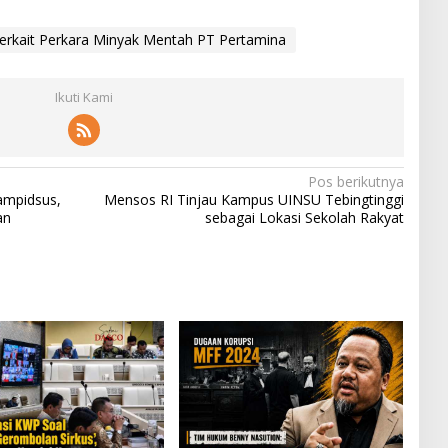
Terkait Perkara Minyak Mentah PT Pertamina
Ikuti Kami
Pos berikutnya
ampidsus,
Mensos RI Tinjau Kampus UINSU Tebingtinggi
an
sebagai Lokasi Sekolah Rakyat