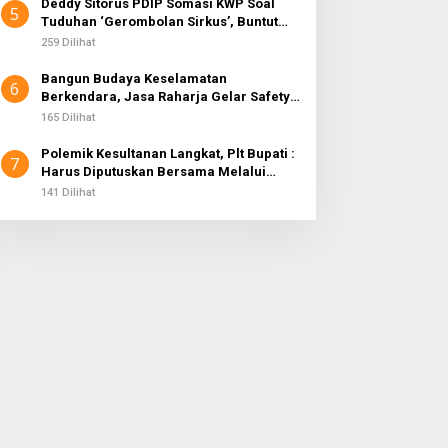
Deddy Sitorus PDIP Somasi KWP Soal
5
Tuduhan ‘Gerombolan Sirkus’, Buntut
Rapat Komisi II Dipimpin Sufmi Dasco
259 Dilihat
Ahmad
Bangun Budaya Keselamatan
6
Berkendara, Jasa Raharja Gelar Safety
Campaign di PT Pasifik Medan Industri
165 Dilihat
Polemik Kesultanan Langkat, Plt Bupati :
7
Harus Diputuskan Bersama Melalui
Forum Dialog
141 Dilihat