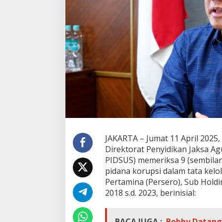
s
a
9
S
a
k
s
i
T
e
r
k
a
i
t
P
JAKARTA – Jumat 11 April 2025,
e
Direktorat Penyidikan Jaksa A
r
PIDSUS) memeriksa 9 (sembilan
k
pidana korupsi dalam tata kel
a
Pertamina (Persero), Sub Hold
r
a
2018 s.d. 2023, berinisial:
M
i
n
BACA JUGA :
Bobby Datangi