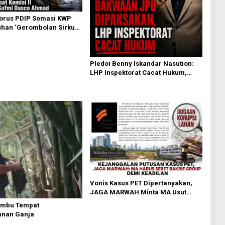
torus PDIP Somasi KWP
han ‘Gerombolan Sirkus’,
pat Komisi II Dipimpin
sco Ahmad
Pledoi Benny Iskandar Nasution:
LHP Inspektorat Cacat Hukum,
Audit BPK Nihil Temuan
Vonis Kasus PET Dipertanyakan,
JAGA MARWAH Minta MA Usut
Peran Bakrie Group
ambu Tempat
nan Ganja