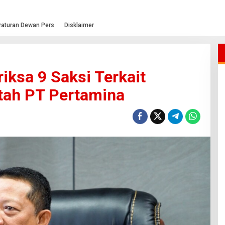
raturan Dewan Pers
Disklaimer
iksa 9 Saksi Terkait
tah PT Pertamina