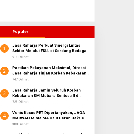
Populer
Jasa Raharja Perkuat Sinergi Lintas
1
Sektor Melalui FKLL di Serdang Bedagai
913 Dilihat
Pastikan Pekayanan Maksimal, Direksi
2
Jasa Raharja Tinjau Korban Kebakaran
KM Mutiara Sentosa II
747 Dilihat
Jasa Raharja Jamin Seluruh Korban
3
Kebakaran KM Mutiara Sentosa II di
Perairan Sumenep
723 Dilihat
Vonis Kasus PET Dipertanyakan, JAGA
4
MARWAH Minta MA Usut Peran Bakrie
Group
388 Dilihat