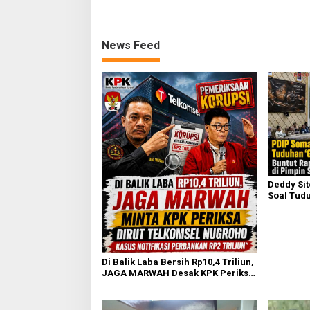
News Feed
Deddy Si
Soal Tudu
Buntut Ra
Sufmi Da
Di Balik Laba Bersih Rp10,4 Triliun,
JAGA MARWAH Desak KPK Periksa
Dirut Telkomsel Nugroho Terkait
Dugaan Kasus Notifikasi
Perbankan