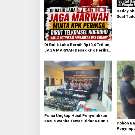
s
Deddy Si
Soal Tudu
Buntut Ra
Sufmi Da
Di Balik Laba Bersih Rp10,4 Triliun,
JAGA MARWAH Desak KPK Periksa
Dirut Telkomsel Nugroho Terkait
Dugaan Kasus Notifikasi
Perbankan
Polisi Ungkap Hasil Penyelidikan
Kasus Wanita Tewas Diduga Bunuh
Pohon B
Diri di Komplek Bumi Asri Medan
Penyimpa