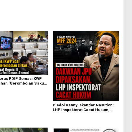
torus PDIP Somasi KWP
han ‘Gerombolan Sirkus’,
pat Komisi II Dipimpin
sco Ahmad
Pledoi Benny Iskandar Nasution:
LHP Inspektorat Cacat Hukum,
Audit BPK Nihil Temuan