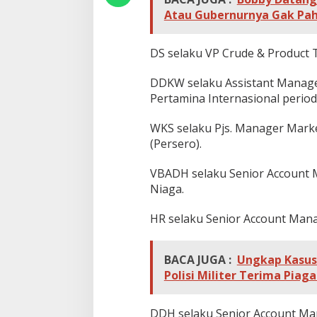
y
Atau Gubernurnya Gak Pa
a
k
M
DS selaku VP Crude & Product 
e
n
DDKW selaku Assistant Manager
t
a
Pertamina Internasional periode
h
P
WKS selaku Pjs. Manager Marke
T
(Persero).
P
e
r
VBADH selaku Senior Account M
t
Niaga.
a
m
HR selaku Senior Account Manag
i
n
a
BACA JUGA :
Ungkap Kasus
Polisi Militer Terima Pia
DDH selaku Senior Account Mana