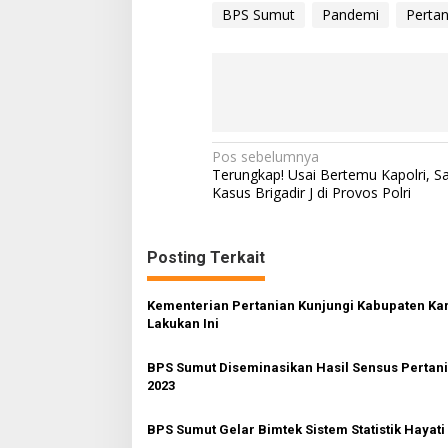
BPS Sumut
Pandemi
Pertan
N
Pos sebelumnya
Terungkap! Usai Bertemu Kapolri, 
a
Kasus Brigadir J di Provos Polri
v
i
Posting Terkait
g
a
Kementerian Pertanian Kunjungi Kabupaten Ka
s
Lakukan Ini
i
BPS Sumut Diseminasikan Hasil Sensus Pertan
p
2023
o
BPS Sumut Gelar Bimtek Sistem Statistik Hayati
s