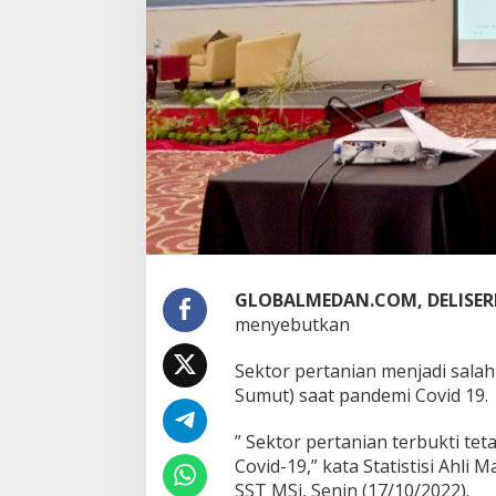
p
a
n
g
E
k
o
n
o
m
i
S
u
m
u
GLOBALMEDAN.COM, DELISE
t
menyebutkan
s
a
a
Sektor pertanian menjadi sala
t
Sumut) saat pandemi Covid 19.
P
a
” Sektor pertanian terbukti te
n
d
Covid-19,” kata Statistisi Ahli
e
SST MSi, Senin (17/10/2022).