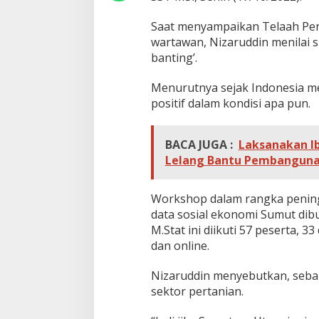
m
i
Saat menyampaikan Telaah Per
wartawan, Nizaruddin menilai 
banting’.
Menurutnya sejak Indonesia me
positif dalam kondisi apa pun.
BACA JUGA :
Laksanakan I
Lelang Bantu Pembanguna
Workshop dalam rangka peningka
data sosial ekonomi Sumut dib
M.Stat ini diikuti 57 peserta, 3
dan online.
Nizaruddin menyebutkan, seban
sektor pertanian.