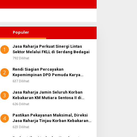
Populer
Jasa Raharja Perkuat Sinergi Lintas
1
Sektor Melalui FKLL di Serdang Bedagai
792 Dilihat
Rendi Siagian Percayakan
2
Kepemimpinan DPD Pemuda Karya
Nasional Kota Medan kepada Josef
637 Dilihat
Sembiring
Jasa Raharja Jamin Seluruh Korban
3
Kebakaran KM Mutiara Sentosa II di
Perairan Sumenep
626 Dilihat
Pastikan Pekayanan Maksimal, Direksi
4
Jasa Raharja Tinjau Korban Kebakaran
KM Mutiara Sentosa II
623 Dilihat