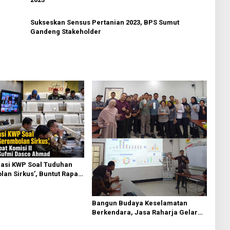
Sukseskan Sensus Pertanian 2023, BPS Sumut
Gandeng Stakeholder
asi KWP Soal Tuduhan
an Sirkus’, Buntut Rapat
 Dipimpin Sufmi Dasco
Bangun Budaya Keselamatan
Berkendara, Jasa Raharja Gelar
Safety Campaign di PT Pasifik