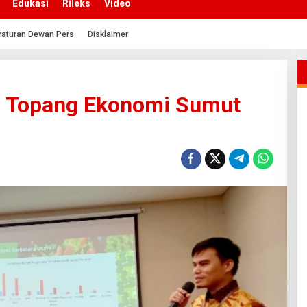
Edukasi
Rileks
Video
raturan Dewan Pers
Disklaimer
n Topang Ekonomi Sumut