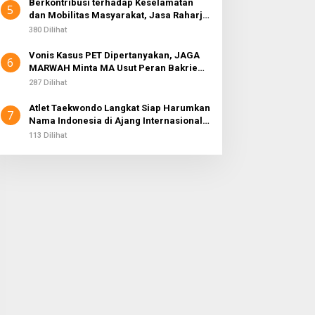
Berkontribusi terhadap Keselamatan
5
dan Mobilitas Masyarakat, Jasa Raharja
Raih Penghargaan di Ajang Transportasi
380 Dilihat
Indonesia Awards 2026
Vonis Kasus PET Dipertanyakan, JAGA
6
MARWAH Minta MA Usut Peran Bakrie
Group
287 Dilihat
Atlet Taekwondo Langkat Siap Harumkan
7
Nama Indonesia di Ajang Internasional
G2 Asian
113 Dilihat