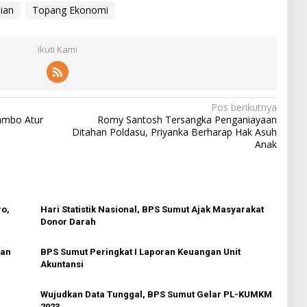
ian
Topang Ekonomi
Ikuti Kami
Pos berikutnya
Sambo Atur
Romy Santosh Tersangka Penganiayaan
Ditahan Poldasu, Priyanka Berharap Hak Asuh
Anak
ro,
Hari Statistik Nasional, BPS Sumut Ajak Masyarakat
Donor Darah
ian
BPS Sumut Peringkat I Laporan Keuangan Unit
Akuntansi
Wujudkan Data Tunggal, BPS Sumut Gelar PL-KUMKM
2023