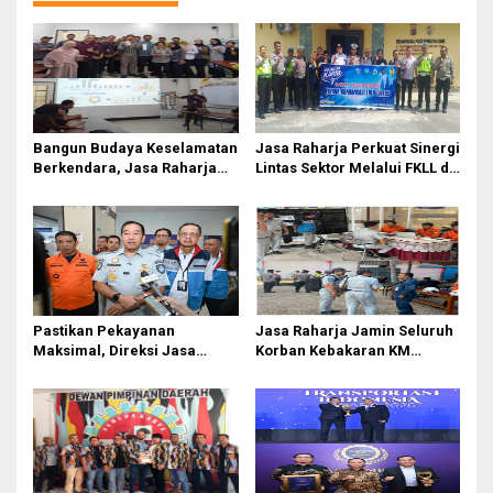
Bangun Budaya Keselamatan
Jasa Raharja Perkuat Sinergi
Berkendara, Jasa Raharja
Lintas Sektor Melalui FKLL di
Gelar Safety Campaign di PT
Serdang Bedagai
Pasifik Medan Industri
Pastikan Pekayanan
Jasa Raharja Jamin Seluruh
Maksimal, Direksi Jasa
Korban Kebakaran KM
Raharja Tinjau Korban
Mutiara Sentosa II di
Kebakaran KM Mutiara
Perairan Sumenep
Sentosa II