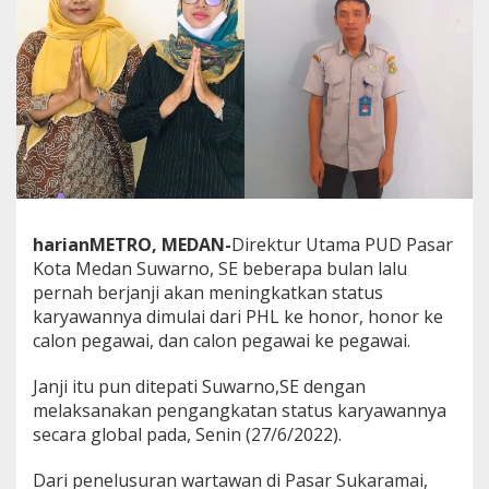
d
a
n
A
n
g
k
a
t
S
t
a
harianMETRO, MEDAN-
Direktur Utama PUD Pasar
t
Kota Medan Suwarno, SE beberapa bulan lalu
u
s
pernah berjanji akan meningkatkan status
K
karyawannya dimulai dari PHL ke honor, honor ke
a
calon pegawai, dan calon pegawai ke pegawai.
r
y
Janji itu pun ditepati Suwarno,SE dengan
a
w
melaksanakan pengangkatan status karyawannya
a
secara global pada, Senin (27/6/2022).
n
n
Dari penelusuran wartawan di Pasar Sukaramai,
y