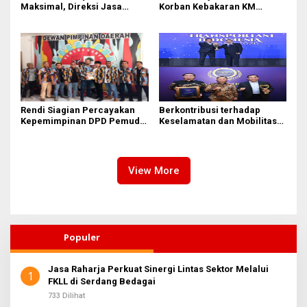
Maksimal, Direksi Jasa
Korban Kebakaran KM
Raharja Tinjau Korban
Mutiara Sentosa II di
Kebakaran KM Mutiara
Perairan Sumenep
Sentosa II
Rendi Siagian Percayakan
Berkontribusi terhadap
Kepemimpinan DPD Pemuda
Keselamatan dan Mobilitas
Karya Nasional Kota Medan
Masyarakat, Jasa Raharja
kepada Josef Sembiring
Raih Penghargaan di Ajang
Transportasi Indonesia
Awards 2026
View More
Populer
Jasa Raharja Perkuat Sinergi Lintas Sektor Melalui
1
FKLL di Serdang Bedagai
733 Dilihat