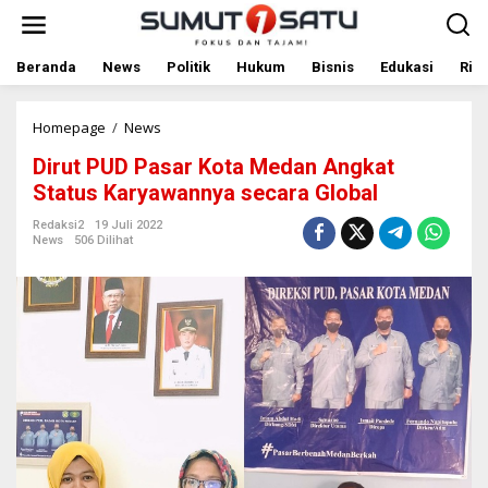
L
e
w
a
Beranda
News
Politik
Hukum
Bisnis
Edukasi
Rile
t
i
k
Homepage
/
News
D
e
i
Dirut PUD Pasar Kota Medan Angkat
k
r
o
u
Status Karyawannya secara Global
n
t
t
P
Redaksi2
19 Juli 2022
News
506 Dilihat
e
U
n
D
P
a
s
a
r
K
o
t
a
M
e