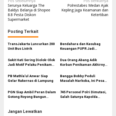
N
Pos sebelumnya
Pos berikutnya
Serunya Keluarga The
Polrestabes Medan Ajak
a
Baldys Belanja di Shopee
Kepling Jaga Keamanan dan
8.8 Pesta Diskon
Ketertiban
v
Supermarket
i
g
Posting Terkait
a
s
TransJakarta Luncurkan 200
Bendahara dan Kasubag
Unit Bus Listrik
Keuangan PUPR Jadi
i
Tersangka
p
Sakit Hati Sering Diolok-Olok
Dua Orang Abang Adik
Jadi Motif Pelaku Penikaman
Korban Penikaman Akhirnya
o
Anak
Meninggal
s
PB Mathla’ul Anwar Siap
Bangga Bobby Peduli
Gelar Rakernas di Lampung
Masalah Narkoba, Ini Pesan
Bang Fauzi
PGN Siap Ambil Peran Dalam
745 Personel Polri Dimutasi,
Gotong Royong Bangun
Salah Satunya Kapolda
Jargas Nasional Untuk
Sumut
Kurangi Subsidi Energi
Jangan Lewatkan