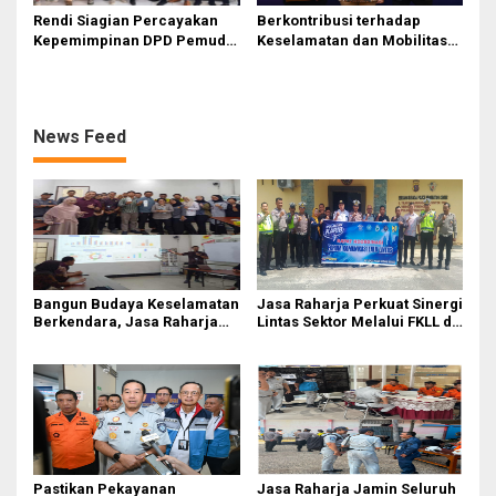
Rendi Siagian Percayakan
Berkontribusi terhadap
Kepemimpinan DPD Pemuda
Keselamatan dan Mobilitas
Karya Nasional Kota Medan
Masyarakat, Jasa Raharja
kepada Josef Sembiring
Raih Penghargaan di Ajang
Transportasi Indonesia
Awards 2026
News Feed
Bangun Budaya Keselamatan
Jasa Raharja Perkuat Sinergi
Berkendara, Jasa Raharja
Lintas Sektor Melalui FKLL di
Gelar Safety Campaign di PT
Serdang Bedagai
Pasifik Medan Industri
Pastikan Pekayanan
Jasa Raharja Jamin Seluruh