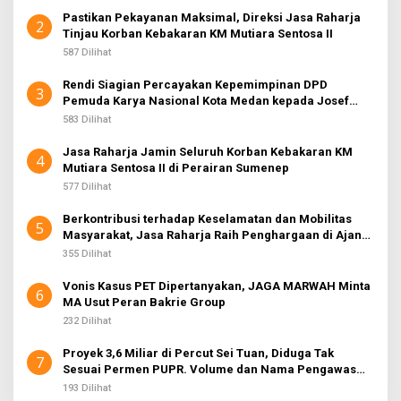
Pastikan Pekayanan Maksimal, Direksi Jasa Raharja
2
Tinjau Korban Kebakaran KM Mutiara Sentosa II
587 Dilihat
Rendi Siagian Percayakan Kepemimpinan DPD
3
Pemuda Karya Nasional Kota Medan kepada Josef
Sembiring
583 Dilihat
Jasa Raharja Jamin Seluruh Korban Kebakaran KM
4
Mutiara Sentosa II di Perairan Sumenep
577 Dilihat
Berkontribusi terhadap Keselamatan dan Mobilitas
5
Masyarakat, Jasa Raharja Raih Penghargaan di Ajang
Transportasi Indonesia Awards 2026
355 Dilihat
Vonis Kasus PET Dipertanyakan, JAGA MARWAH Minta
6
MA Usut Peran Bakrie Group
232 Dilihat
Proyek 3,6 Miliar di Percut Sei Tuan, Diduga Tak
7
Sesuai Permen PUPR. Volume dan Nama Pengawas
Tidak Tercantum di Papan Informasi
193 Dilihat