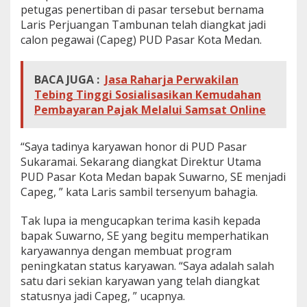
petugas penertiban di pasar tersebut bernama
a
s
Laris Perjuangan Tambunan telah diangkat jadi
e
calon pegawai (Capeg) PUD Pasar Kota Medan.
c
a
r
BACA JUGA :
Jasa Raharja Perwakilan
a
Tebing Tinggi Sosialisasikan Kemudahan
G
l
Pembayaran Pajak Melalui Samsat Online
o
b
a
“Saya tadinya karyawan honor di PUD Pasar
l
Sukaramai. Sekarang diangkat Direktur Utama
PUD Pasar Kota Medan bapak Suwarno, SE menjadi
Capeg, ” kata Laris sambil tersenyum bahagia.
Tak lupa ia mengucapkan terima kasih kepada
bapak Suwarno, SE yang begitu memperhatikan
karyawannya dengan membuat program
peningkatan status karyawan. “Saya adalah salah
satu dari sekian karyawan yang telah diangkat
statusnya jadi Capeg, ” ucapnya.