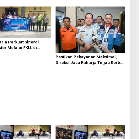
pat Komisi II Dipimpin
Komisi II Dipimpin Sufmi Dasco
sco Ahmad
Ahmad
rja Perkuat Sinergi
ktor Melalui FKLL di
Bedagai
Pastikan Pekayanan Maksimal,
Direksi Jasa Raharja Tinjau Korban
Kebakaran KM Mutiara Sentosa II