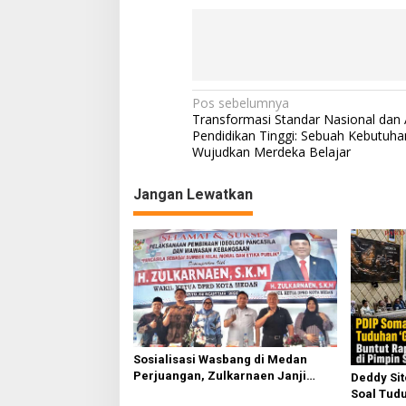
N
Pos sebelumnya
Transformasi Standar Nasional dan A
a
Pendidikan Tinggi: Sebuah Kebutuha
Wujudkan Merdeka Belajar
v
i
Jangan Lewatkan
g
a
s
i
p
o
s
Sosialisasi Wasbang di Medan
Perjuangan, Zulkarnaen Janji
Deddy Si
Perjuangkan Ruang Bermain Anak
Soal Tudu