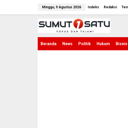
L
e
Minggu, 9 Agustus 2026
Indeks
Redaksi
Ten
w
a
t
i
k
e
k
Beranda
News
Politik
Hukum
Bisnis
o
n
t
e
n