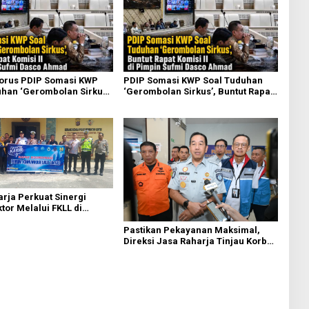
torus PDIP Somasi KWP
PDIP Somasi KWP Soal Tuduhan
han ‘Gerombolan Sirkus’,
‘Gerombolan Sirkus’, Buntut Rapat
pat Komisi II Dipimpin
Komisi II Dipimpin Sufmi Dasco
sco Ahmad
Ahmad
rja Perkuat Sinergi
ktor Melalui FKLL di
Bedagai
Pastikan Pekayanan Maksimal,
Direksi Jasa Raharja Tinjau Korban
Kebakaran KM Mutiara Sentosa II