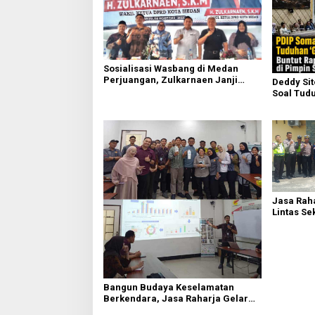
Sosialisasi Wasbang di Medan
Perjuangan, Zulkarnaen Janji
Deddy Si
Perjuangkan Ruang Bermain Anak
Soal Tudu
Buntut Ra
Sufmi Da
Jasa Raha
Lintas Se
Serdang 
Bangun Budaya Keselamatan
Berkendara, Jasa Raharja Gelar
Safety Campaign di PT Pasifik