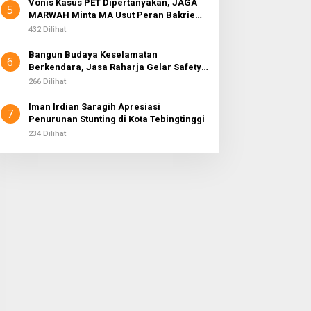
Vonis Kasus PET Dipertanyakan, JAGA
5
MARWAH Minta MA Usut Peran Bakrie
Group
432 Dilihat
Bangun Budaya Keselamatan
6
Berkendara, Jasa Raharja Gelar Safety
Campaign di PT Pasifik Medan Industri
266 Dilihat
Iman Irdian Saragih Apresiasi
7
Penurunan Stunting di Kota Tebingtinggi
234 Dilihat