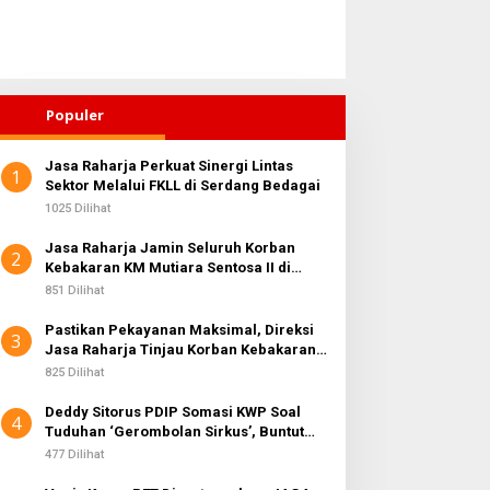
Populer
Jasa Raharja Perkuat Sinergi Lintas
1
Sektor Melalui FKLL di Serdang Bedagai
1025 Dilihat
Jasa Raharja Jamin Seluruh Korban
2
Kebakaran KM Mutiara Sentosa II di
Perairan Sumenep
851 Dilihat
Pastikan Pekayanan Maksimal, Direksi
3
Jasa Raharja Tinjau Korban Kebakaran
KM Mutiara Sentosa II
825 Dilihat
Deddy Sitorus PDIP Somasi KWP Soal
4
Tuduhan ‘Gerombolan Sirkus’, Buntut
Rapat Komisi II Dipimpin Sufmi Dasco
477 Dilihat
Ahmad