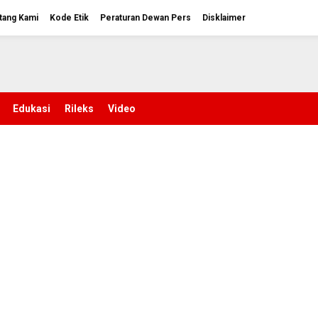
tang Kami
Kode Etik
Peraturan Dewan Pers
Disklaimer
Edukasi
Rileks
Video