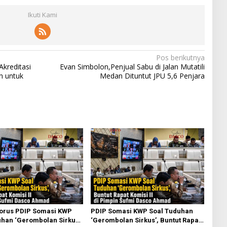
Ikuti Kami
Pos berikutnya
kreditasi
Evan Simbolon,Penjual Sabu di Jalan Mutatili
n untuk
Medan Dituntut JPU 5,6 Penjara
torus PDIP Somasi KWP
PDIP Somasi KWP Soal Tuduhan
han ‘Gerombolan Sirkus’,
‘Gerombolan Sirkus’, Buntut Rapat