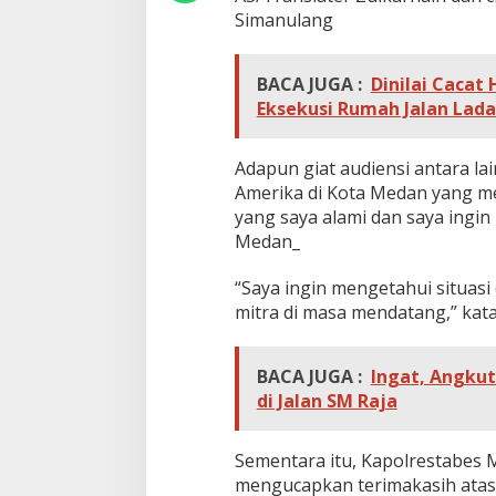
t
Simanulang
a
b
e
BACA JUGA :
Dinilai Caca
s
Eksekusi Rumah Jalan Lad
M
e
d
Adapun giat audiensi antara la
a
n
Amerika di Kota Medan yang me
yang saya alami dan saya ingin
Medan_
“Saya ingin mengetahui situas
mitra di masa mendatang,” kat
BACA JUGA :
Ingat, Angku
di Jalan SM Raja
Sementara itu, Kapolrestabes 
mengucapkan terimakasih atas 