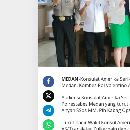
k
a
t
A
u
d
i
e
n
s
i
d
e
n
g
MEDAN
-Konsulat Amerika Seri
a
Medan, Kombes Pol Valentino Al
n
K
a
Audiensi Konsulat Amerika Seri
p
Polrestabes Medan yang turut 
o
Ahyan SSos MM, Plh Kabag Op
l
r
e
Turut hadir Wakil Konsul Ameri
s
AS/Translater Zulkarnain dan 