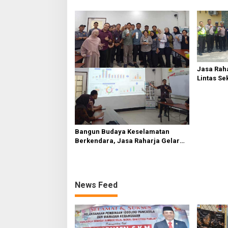
Buntut Ra
Sufmi Da
Jasa Raha
Lintas Se
Serdang 
Bangun Budaya Keselamatan
Berkendara, Jasa Raharja Gelar
Safety Campaign di PT Pasifik
Medan Industri
News Feed