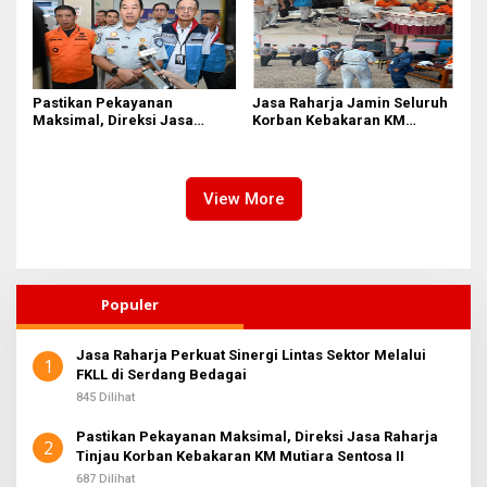
Pastikan Pekayanan
Jasa Raharja Jamin Seluruh
Maksimal, Direksi Jasa
Korban Kebakaran KM
Raharja Tinjau Korban
Mutiara Sentosa II di
Kebakaran KM Mutiara
Perairan Sumenep
Sentosa II
View More
Populer
Jasa Raharja Perkuat Sinergi Lintas Sektor Melalui
1
FKLL di Serdang Bedagai
845 Dilihat
Pastikan Pekayanan Maksimal, Direksi Jasa Raharja
2
Tinjau Korban Kebakaran KM Mutiara Sentosa II
687 Dilihat