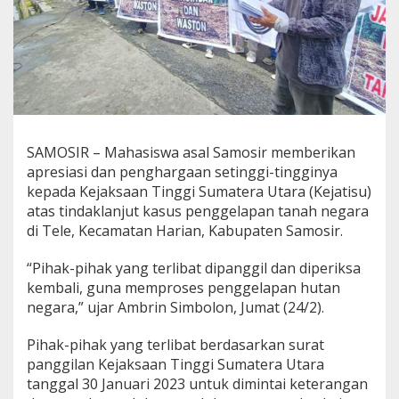
s
P
e
n
g
g
e
l
a
SAMOSIR – Mahasiswa asal Samosir memberikan
p
apresiasi dan penghargaan setinggi-tingginya
a
n
kepada Kejaksaan Tinggi Sumatera Utara (Kejatisu)
T
atas tindaklanjut kasus penggelapan tanah negara
a
di Tele, Kecamatan Harian, Kabupaten Samosir.
n
a
“Pihak-pihak yang terlibat dipanggil dan diperiksa
h
d
kembali, guna memproses penggelapan hutan
i
negara,” ujar Ambrin Simbolon, Jumat (24/2).
T
e
Pihak-pihak yang terlibat berdasarkan surat
l
panggilan Kejaksaan Tinggi Sumatera Utara
e
K
tanggal 30 Januari 2023 untuk dimintai keterangan
a