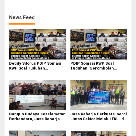
Kebakaran KM Mutiara
Perairan Sumenep
Sentosa II
News Feed
Deddy Sitorus PDIP Somasi
PDIP Somasi KWP Soal
KWP Soal Tuduhan
Tuduhan ‘Gerombolan
‘Gerombolan Sirkus’, Buntut
Sirkus’, Buntut Rapat Komisi
Rapat Komisi II Dipimpin
II Dipimpin Sufmi Dasco
Sufmi Dasco Ahmad
Ahmad
Bangun Budaya Keselamatan
Jasa Raharja Perkuat Sinergi
Berkendara, Jasa Raharja
Lintas Sektor Melalui FKLL di
Gelar Safety Campaign di PT
Serdang Bedagai
Pasifik Medan Industri