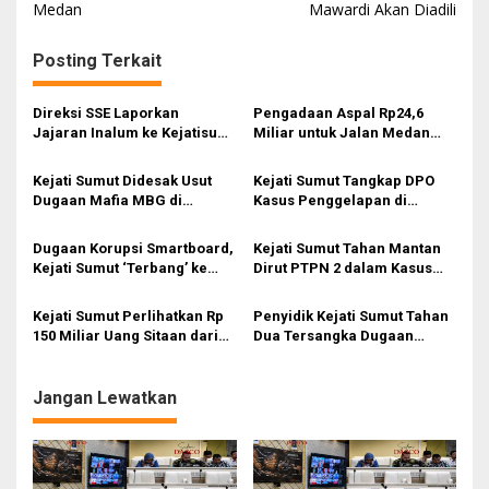
Medan
Mawardi Akan Diadili
v
i
Posting Terkait
g
a
Direksi SSE Laporkan
Pengadaan Aspal Rp24,6
s
Jajaran Inalum ke Kejatisu
Miliar untuk Jalan Medan
terkait Dugaan Korupsi
Disorot, LIPPSU Curigai Ada
i
Pengadaan Barang dan
Kejanggalan dalam E-
Kejati Sumut Didesak Usut
Kejati Sumut Tangkap DPO
Rekayasa Tender
Purchasing
p
Dugaan Mafia MBG di
Kasus Penggelapan di
Tapteng-Sibolga, Mahasiswa
Tanjung Balai, Langsung
o
Serahkan Sejumlah Bukti
Dieksekusi ke Lapas
Dugaan Korupsi Smartboard,
Kejati Sumut Tahan Mantan
s
Kejati Sumut ‘Terbang’ ke
Dirut PTPN 2 dalam Kasus
Jakarta Geledah 3 Kantor
Dugaan Korupsi Aset PTPN 1
Perusahaan
ke Ciputra Land
Kejati Sumut Perlihatkan Rp
Penyidik Kejati Sumut Tahan
150 Miliar Uang Sitaan dari
Dua Tersangka Dugaan
Kasus Penjualan Aset PTPN I
Tindak Pidana Korupsi
ke Ciputra Land
Pengadaan 2 Unit Kapal
Tunda di PT Pelindo Tahun
Jangan Lewatkan
2018–2021