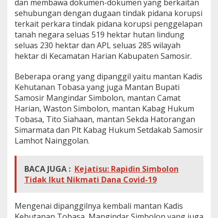
dan membawa dokumen-dokumen yang berkaitan
b
sehubungan dengan dugaan tindak pidana korupsi
u
terkait perkara tindak pidana korupsi penggelapan
p
tanah negara seluas 519 hektar hutan lindung
a
t
seluas 230 hektar dan APL seluas 285 wilayah
e
hektar di Kecamatan Harian Kabupaten Samosir.
n
S
Beberapa orang yang dipanggil yaitu mantan Kadis
a
Kehutanan Tobasa yang juga Mantan Bupati
m
o
Samosir Mangindar Simbolon, mantan Camat
s
Harian, Waston Simbolon, mantan Kabag Hukum
i
Tobasa, Tito Siahaan, mantan Sekda Hatorangan
r
Simarmata dan Plt Kabag Hukum Setdakab Samosir
Lamhot Nainggolan.
BACA JUGA :
Kejatisu: Rapidin Simbolon
Tidak Ikut Nikmati Dana Covid-19
Mengenai dipanggilnya kembali mantan Kadis
Kehutanan Tobasa, Mangindar Simbolon yang juga