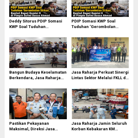
Deddy Sitorus PDIP Somasi
PDIP Somasi KWP Soal
KWP Soal Tuduhan
Tuduhan ‘Gerombolan
‘Gerombolan Sirkus’, Buntut
Sirkus’, Buntut Rapat Komisi
Rapat Komisi II Dipimpin
II Dipimpin Sufmi Dasco
Sufmi Dasco Ahmad
Ahmad
Bangun Budaya Keselamatan
Jasa Raharja Perkuat Sinergi
Berkendara, Jasa Raharja
Lintas Sektor Melalui FKLL di
Gelar Safety Campaign di PT
Serdang Bedagai
Pasifik Medan Industri
Pastikan Pekayanan
Jasa Raharja Jamin Seluruh
Maksimal, Direksi Jasa
Korban Kebakaran KM
Raharja Tinjau Korban
Mutiara Sentosa II di