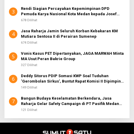
Rendi Siagian Percayakan Kepemimpinan DPD
3
Pemuda Karya Nasional Kota Medan kepada Josef
Sembiring
678 Dilihat
Jasa Raharja Jamin Seluruh Korban Kebakaran KM
4
Mutiara Sentosa II di Perairan Sumenep
674 Dilihat
Vonis Kasus PET Dipertanyakan, JAGA MARWAH Minta
5
MA Usut Peran Bakrie Group
327 Dilihat
Deddy Sitorus PDIP Somasi KWP Soal Tuduhan
6
‘Gerombolan Sirkus’, Buntut Rapat Komisi II Dipimpin
Sufmi Dasco Ahmad
149 Dilihat
Bangun Budaya Keselamatan Berkendara, Jasa
7
Raharja Gelar Safety Campaign di PT Pasifik Medan
Industri
121 Dilihat