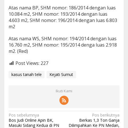
Atas nama BP, SHM nomor: 186/2014 dengan luas
10.084 m2, SHM nomor: 193/2014 dengan luas
4.603 m2, SHM nomor: 196/2014 dengan luas 6.803
m2
Atas nama WS, SHM nomor: 194/2014 dengan luas
16.760 m2, SHM nomor: 195/2014 denga luas 2.918
m2. (Red)
Post Views:
227
kasus tanah tele
Kejati Sumut
Ikuti Kami
N
Pos sebelumnya
Pos berikutnya
Bos Judi Online Apin BK,
Berkas 1,3 Ton Ganja
a
Masuki Sidang Kedua di PN
Dilimpahkan Ke PN Medan,