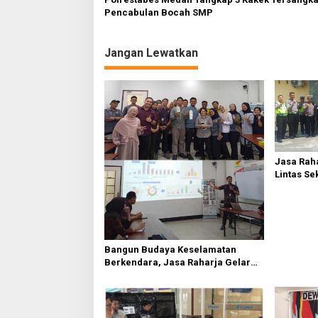
Pencabulan Bocah SMP
Jangan Lewatkan
Jasa Raha
Lintas Se
Serdang 
Bangun Budaya Keselamatan
Berkendara, Jasa Raharja Gelar
Safety Campaign di PT Pasifik
Medan Industri