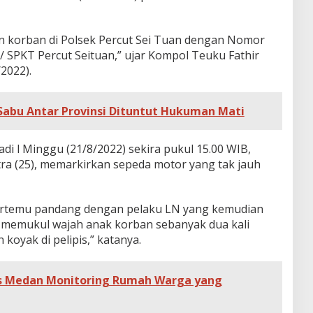
n korban di Polsek Percut Sei Tuan dengan Nomor
/ SPKT Percut Seituan,” ujar Kompol Teuku Fathir
2022).
Sabu Antar Provinsi Dituntut Hukuman Mati
adi l Minggu (21/8/2022) sekira pukul 15.00 WIB,
tra (25), memarkirkan sepeda motor yang tak jauh
 bertemu pandang dengan pelaku LN yang kemudian
memukul wajah anak korban sebanyak dua kali
oyak di pelipis,” katanya.
s Medan Monitoring Rumah Warga yang