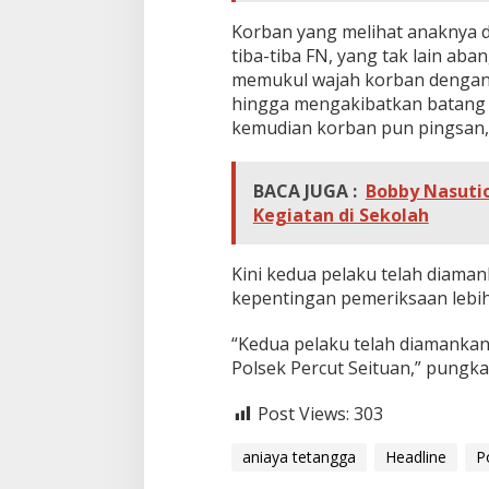
n
Korban yang melihat anaknya di
tiba-tiba FN, yang tak lain ab
memukul wajah korban dengan
hingga mengakibatkan batang 
kemudian korban pun pingsan,
BACA JUGA :
Bobby Nasutio
Kegiatan di Sekolah
Kini kedua pelaku telah diaman
kepentingan pemeriksaan lebih 
“Kedua pelaku telah diamankan 
Polsek Percut Seituan,” pungka
Post Views:
303
aniaya tetangga
Headline
P