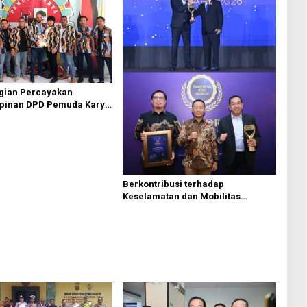
agian Percayakan
pinan DPD Pemuda Karya
 Kota Medan kepada Josef
g
Berkontribusi terhadap
Keselamatan dan Mobilitas
Masyarakat, Jasa Raharja Raih
Penghargaan di Ajang
Transportasi Indonesia Awards
2026