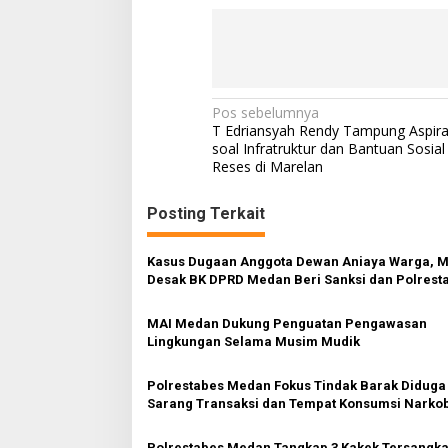
N
Pos sebelumnya
T Edriansyah Rendy Tampung Aspira
a
soal Infratruktur dan Bantuan Sosial
Reses di Marelan
v
i
Posting Terkait
g
a
Kasus Dugaan Anggota Dewan Aniaya Warga, 
s
Desak BK DPRD Medan Beri Sanksi dan Polrest
Segera Usut
i
MAI Medan Dukung Penguatan Pengawasan
p
Lingkungan Selama Musim Mudik
o
Polrestabes Medan Fokus Tindak Barak Diduga
s
Sarang Transaksi dan Tempat Konsumsi Narko
Polrestabes Medan Tangkap 3 Kakek Tersangk