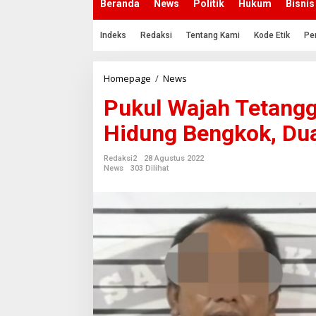
Beranda
News
Politik
Hukum
Bisnis
Indeks
Redaksi
Tentang Kami
Kode Etik
Pe
Homepage
/
News
P
u
Pukul Wajah Tetang
k
u
Hidung Bengkok, Du
l
W
a
Redaksi2
28 Agustus 2022
j
News
303 Dilihat
a
h
T
e
t
a
n
g
g
a
d