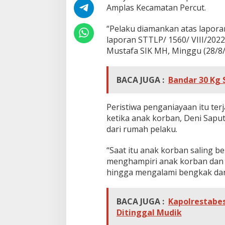
B
Amplas Kecamatan Percut.
e
n
“Pelaku diamankan atas lapora
g
laporan STTLP/ 1560/ VIII/2022
k
o
Mustafa SIK MH, Minggu (28/8/
k
,
D
BACA JUGA :
Bandar 30 Kg 
u
a
P
Peristiwa penganiayaan itu terj
e
ketika anak korban, Deni Sapu
l
dari rumah pelaku.
a
k
u
“Saat itu anak korban saling
D
menghampiri anak korban dan 
i
hingga mengalami bengkak dan k
a
m
a
BACA JUGA :
Kapolrestabe
n
k
Ditinggal Mudik
a