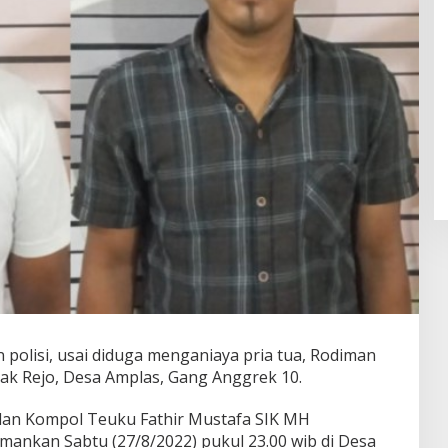
olisi, usai diduga menganiaya pria tua, Rodiman
bak Rejo, Desa Amplas, Gang Anggrek 10.
dan Kompol Teuku Fathir Mustafa SIK MH
ankan Sabtu (27/8/2022) pukul 23.00 wib di Desa