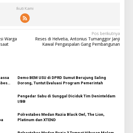
Ikuti Kami
Pos berikutnya
si Warga
Reses di Helvetia, Antonius Tumanggor Janji
 saat
Kawal Pengaspalan Gang Pembangunan
Massa
Demo BEM USU di DPRD Sumut Berujung Saling
abes
Dorong, Tuntut Evaluasi Program Pemerintah
Pengedar Sabu di Sunggal Diciduk Tim Deninteldam
I/BB
Polrestabes Medan Razia Black Owl, The Lion,
ba
Platinum dan XTEND
a
Polrestabes Medan Razia 3 Tempat Hiburan Malam