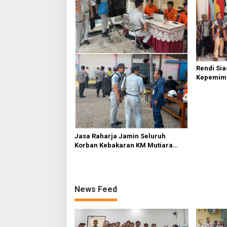
Rendi Si
Kepemim
Nasional
Sembirin
Jasa Raharja Jamin Seluruh
Korban Kebakaran KM Mutiara
Sentosa II di Perairan Sumenep
News Feed