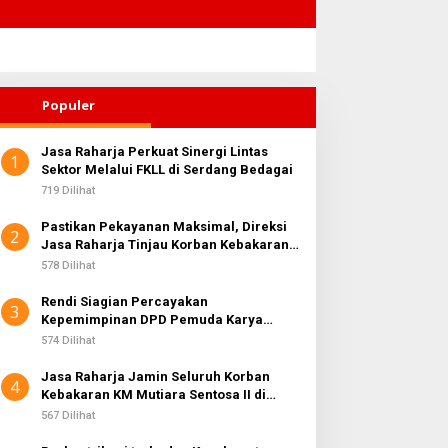
Populer
Jasa Raharja Perkuat Sinergi Lintas
1
Sektor Melalui FKLL di Serdang Bedagai
719 Dilihat
Pastikan Pekayanan Maksimal, Direksi
2
Jasa Raharja Tinjau Korban Kebakaran
KM Mutiara Sentosa II
578 Dilihat
Rendi Siagian Percayakan
3
Kepemimpinan DPD Pemuda Karya
Nasional Kota Medan kepada Josef
574 Dilihat
Sembiring
Jasa Raharja Jamin Seluruh Korban
4
Kebakaran KM Mutiara Sentosa II di
Perairan Sumenep
567 Dilihat