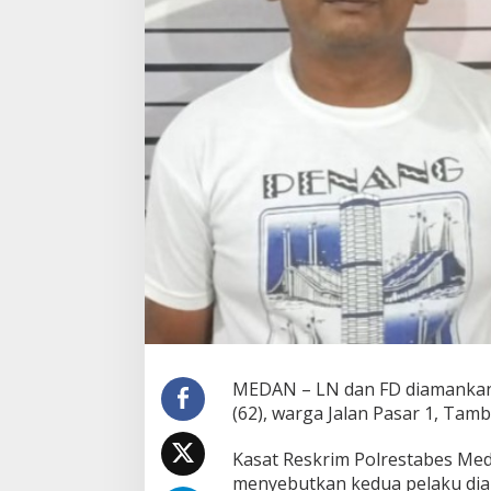
e
n
g
a
n
P
o
t
B
u
n
g
a
H
i
n
g
g
a
H
MEDAN – LN dan FD diamankan p
i
(62), warga Jalan Pasar 1, Tam
d
u
Kasat Reskrim Polrestabes Me
n
g
menyebutkan kedua pelaku diam