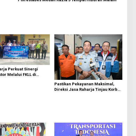
rja Perkuat Sinergi
ktor Melalui FKLL di
Bedagai
Pastikan Pekayanan Maksimal,
Direksi Jasa Raharja Tinjau Korban
Kebakaran KM Mutiara Sentosa II