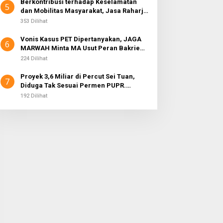
Berkontribusi terhadap Keselamatan
5
dan Mobilitas Masyarakat, Jasa Raharja
Raih Penghargaan di Ajang Transportasi
353 Dilihat
Indonesia Awards 2026
Vonis Kasus PET Dipertanyakan, JAGA
6
MARWAH Minta MA Usut Peran Bakrie
Group
224 Dilihat
Proyek 3,6 Miliar di Percut Sei Tuan,
7
Diduga Tak Sesuai Permen PUPR.
Volume dan Nama Pengawas Tidak
192 Dilihat
Tercantum di Papan Informasi