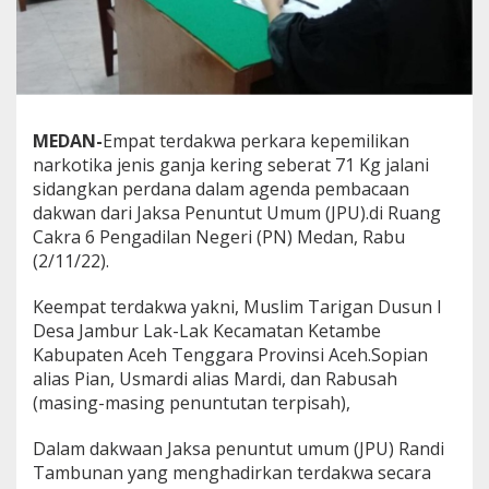
3
C
s
n
y
a
J
MEDAN-
Empat terdakwa perkara kepemilikan
a
narkotika jenis ganja kering seberat 71 Kg jalani
d
sidangkan perdana dalam agenda pembacaan
i
dakwan dari Jaksa Penuntut Umum (JPU).di Ruang
P
e
Cakra 6 Pengadilan Negeri (PN) Medan, Rabu
s
(2/11/22).
a
k
Keempat terdakwa yakni, Muslim Tarigan Dusun I
i
Desa Jambur Lak-Lak Kecamatan Ketambe
t
a
Kabupaten Aceh Tenggara Provinsi Aceh.Sopian
n
alias Pian, Usmardi alias Mardi, dan Rabusah
d
(masing-masing penuntutan terpisah),
i
P
Dalam dakwaan Jaksa penuntut umum (JPU) Randi
N
M
Tambunan yang menghadirkan terdakwa secara
e