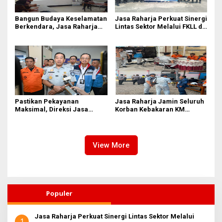
Bangun Budaya Keselamatan
Jasa Raharja Perkuat Sinergi
Berkendara, Jasa Raharja
Lintas Sektor Melalui FKLL di
Gelar Safety Campaign di PT
Serdang Bedagai
Pasifik Medan Industri
Pastikan Pekayanan
Jasa Raharja Jamin Seluruh
Maksimal, Direksi Jasa
Korban Kebakaran KM
Raharja Tinjau Korban
Mutiara Sentosa II di
Kebakaran KM Mutiara
Perairan Sumenep
Sentosa II
View More
Populer
Jasa Raharja Perkuat Sinergi Lintas Sektor Melalui
1