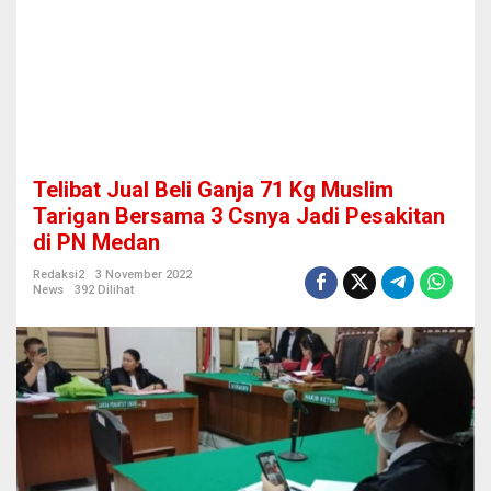
a
7
1
K
g
M
u
s
l
Telibat Jual Beli Ganja 71 Kg Muslim
i
m
Tarigan Bersama 3 Csnya Jadi Pesakitan
T
di PN Medan
a
r
Redaksi2
3 November 2022
i
News
392 Dilihat
g
a
n
B
e
r
s
a
m
a