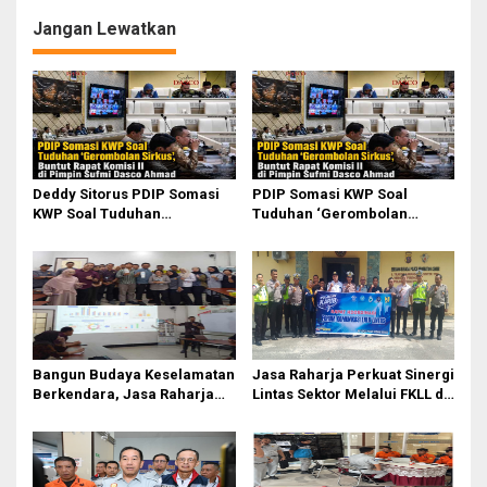
g
Jangan Lewatkan
a
s
i
p
o
s
Deddy Sitorus PDIP Somasi
PDIP Somasi KWP Soal
KWP Soal Tuduhan
Tuduhan ‘Gerombolan
‘Gerombolan Sirkus’, Buntut
Sirkus’, Buntut Rapat Komisi
Rapat Komisi II Dipimpin
II Dipimpin Sufmi Dasco
Sufmi Dasco Ahmad
Ahmad
Bangun Budaya Keselamatan
Jasa Raharja Perkuat Sinergi
Berkendara, Jasa Raharja
Lintas Sektor Melalui FKLL di
Gelar Safety Campaign di PT
Serdang Bedagai
Pasifik Medan Industri