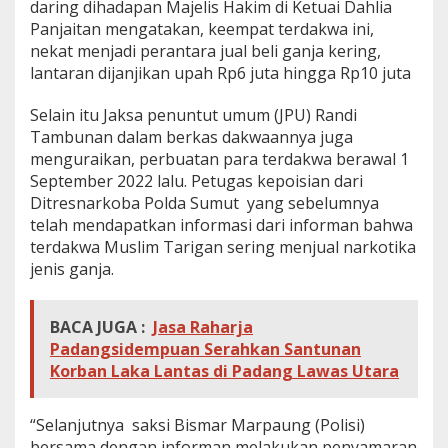
daring dihadapan Majelis Hakim di Ketuai Dahlia
d
Panjaitan mengatakan, keempat terdakwa ini,
a
nekat menjadi perantara jual beli ganja kering,
n
lantaran dijanjikan upah Rp6 juta hingga Rp10 juta
Selain itu Jaksa penuntut umum (JPU) Randi
Tambunan dalam berkas dakwaannya juga
menguraikan, perbuatan para terdakwa berawal 1
September 2022 lalu. Petugas kepoisian dari
Ditresnarkoba Polda Sumut yang sebelumnya
telah mendapatkan informasi dari informan bahwa
terdakwa Muslim Tarigan sering menjual narkotika
jenis ganja.
BACA JUGA :
Jasa Raharja
Padangsidempuan Serahkan Santunan
Korban Laka Lantas di Padang Lawas Utara
“Selanjutnya saksi Bismar Marpaung (Polisi)
bersama dengan informan melakukan penyamaran