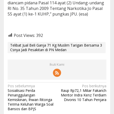
diancam pidana Pasal 114 ayat (2) Undang-undang
RI No. 35 Tahun 2009 Tentang Narkotika Jo Pasal
55 ayat (1) ke-1 KUHP,” pungkas JPU. (esa)
Post Views:
392
Telibat Jual Beli Ganja 71 Kg Muslim Tarigan Bersama 3
Csnya Jadi Pesakitan di PN Medan
Ikuti Kami
N
Pos sebelumnya
Pos berikutnya
Sosialisasi Perda
Raup Rp72,1 Miliar Fakarich
a
Penanggulangan
Mentor Indra Kenz Terdiam
Kemiskinan, Ihwan Ritonga
Divonis 10 Tahun Penjara
v
Terima Keluhan Warga Soal
i
Bansos dan BPJS