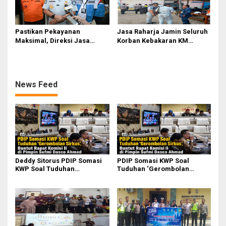
Pastikan Pekayanan
Jasa Raharja Jamin Seluruh
Maksimal, Direksi Jasa
Korban Kebakaran KM
Raharja Tinjau Korban
Mutiara Sentosa II di
Kebakaran KM Mutiara
Perairan Sumenep
Sentosa II
News Feed
Deddy Sitorus PDIP Somasi
PDIP Somasi KWP Soal
KWP Soal Tuduhan
Tuduhan ‘Gerombolan
‘Gerombolan Sirkus’, Buntut
Sirkus’, Buntut Rapat Komisi
Rapat Komisi II Dipimpin
II Dipimpin Sufmi Dasco
Sufmi Dasco Ahmad
Ahmad