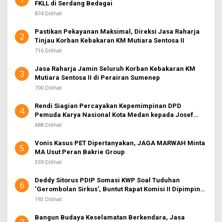
FKLL di Serdang Bedagai
874 Dilihat
Pastikan Pekayanan Maksimal, Direksi Jasa Raharja
2
Tinjau Korban Kebakaran KM Mutiara Sentosa II
716 Dilihat
Jasa Raharja Jamin Seluruh Korban Kebakaran KM
3
Mutiara Sentosa II di Perairan Sumenep
700 Dilihat
Rendi Siagian Percayakan Kepemimpinan DPD
4
Pemuda Karya Nasional Kota Medan kepada Josef
Sembiring
688 Dilihat
Vonis Kasus PET Dipertanyakan, JAGA MARWAH Minta
5
MA Usut Peran Bakrie Group
359 Dilihat
Deddy Sitorus PDIP Somasi KWP Soal Tuduhan
6
‘Gerombolan Sirkus’, Buntut Rapat Komisi II Dipimpin
Sufmi Dasco Ahmad
193 Dilihat
Bangun Budaya Keselamatan Berkendara, Jasa