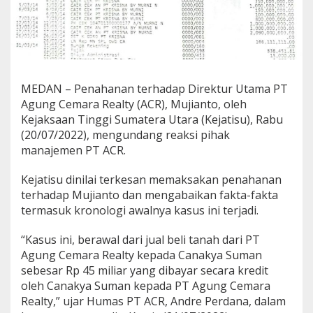
M
u
j
i
a
n
t
MEDAN – Penahanan terhadap Direktur Utama PT
o
Agung Cemara Realty (ACR), Mujianto, oleh
o
Kejaksaan Tinggi Sumatera Utara (Kejatisu), Rabu
l
(20/07/2022), mengundang reaksi pihak
e
h
manajemen PT ACR.
K
e
Kejatisu dinilai terkesan memaksakan penahanan
j
terhadap Mujianto dan mengabaikan fakta-fakta
a
termasuk kronologi awalnya kasus ini terjadi.
t
i
s
“Kasus ini, berawal dari jual beli tanah dari PT
u
Agung Cemara Realty kepada Canakya Suman
sebesar Rp 45 miliar yang dibayar secara kredit
oleh Canakya Suman kepada PT Agung Cemara
Realty,” ujar Humas PT ACR, Andre Perdana, dalam