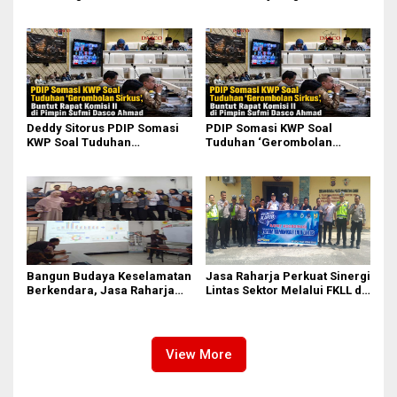
Dibuktikan Lewat Kajian
Zulkarnaen Janji
Ilmiah
Perjuangkan Ruang Bermain
Anak
Deddy Sitorus PDIP Somasi
PDIP Somasi KWP Soal
KWP Soal Tuduhan
Tuduhan ‘Gerombolan
‘Gerombolan Sirkus’, Buntut
Sirkus’, Buntut Rapat Komisi
Rapat Komisi II Dipimpin
II Dipimpin Sufmi Dasco
Sufmi Dasco Ahmad
Ahmad
Bangun Budaya Keselamatan
Jasa Raharja Perkuat Sinergi
Berkendara, Jasa Raharja
Lintas Sektor Melalui FKLL di
Gelar Safety Campaign di PT
Serdang Bedagai
Pasifik Medan Industri
View More