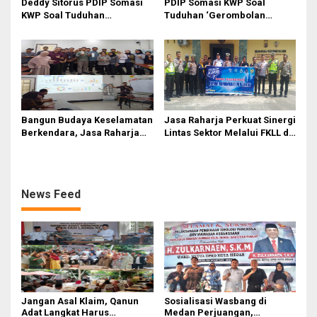
Deddy Sitorus PDIP Somasi
PDIP Somasi KWP Soal
KWP Soal Tuduhan
Tuduhan ‘Gerombolan
‘Gerombolan Sirkus’, Buntut
Sirkus’, Buntut Rapat Komisi
Rapat Komisi II Dipimpin
II Dipimpin Sufmi Dasco
Sufmi Dasco Ahmad
Ahmad
Bangun Budaya Keselamatan
Jasa Raharja Perkuat Sinergi
Berkendara, Jasa Raharja
Lintas Sektor Melalui FKLL di
Gelar Safety Campaign di PT
Serdang Bedagai
Pasifik Medan Industri
News Feed
Jangan Asal Klaim, Qanun
Sosialisasi Wasbang di
Adat Langkat Harus
Medan Perjuangan,