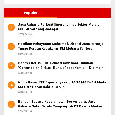
Populer
Jasa Raharja Perkuat Sinergi Lintas Sektor Melalui
1
FKLL di Serdang Bedagai
1071 Dilihat
Pastikan Pekayanan Maksimal, Direksi Jasa Raharja
2
Tinjau Korban Kebakaran KM Mutiara Sentosa II
869 Dilihat
Deddy Sitorus PDIP Somasi KWP Soal Tuduhan
3
‘Gerombolan Sirkus’, Buntut Rapat Komisi II Dipimpin
Sufmi Dasco Ahmad
560 Dilihat
Vonis Kasus PET Dipertanyakan, JAGA MARWAH Minta
4
MA Usut Peran Bakrie Group
438 Dilihat
Bangun Budaya Keselamatan Berkendara, Jasa
5
Raharja Gelar Safety Campaign di PT Pasifik Medan
Industri
309 Dilihat