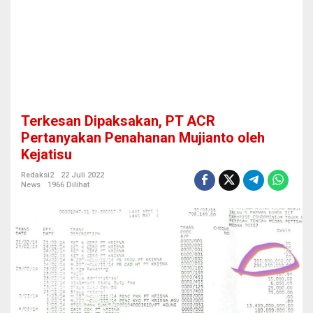
P
T
A
C
R
P
e
r
t
Terkesan Dipaksakan, PT ACR
a
n
Pertanyakan Penahanan Mujianto oleh
y
Kejatisu
a
k
Redaksi2
22 Juli 2022
a
News
1966 Dilihat
n
P
e
n
a
h
a
n
a
n