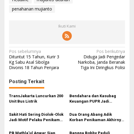
penahanan mujianto
Ikuti Kami
N
Pos sebelumnya
Pos berikutnya
Dituntut 15 Tahun, Kurir 3
Diduga Jadi Pengedar
a
Kg Sabu Asal Sibolga
Narkoba, Janda Beranak
Divonis 18 Tahun Penjara
Tiga Ini Diringkus Polisi
v
i
Posting Terkait
g
a
TransJakarta Luncurkan 200
Bendahara dan Kasubag
s
Unit Bus Listrik
Keuangan PUPR Jadi
Tersangka
i
Sakit Hati Sering Diolok-Olok
Dua Orang Abang Adik
p
Jadi Motif Pelaku Penikaman
Korban Penikaman Akhirnya
Anak
Meninggal
o
PB Mathla’ul Anwar Siap
Bangga Bobby Peduli