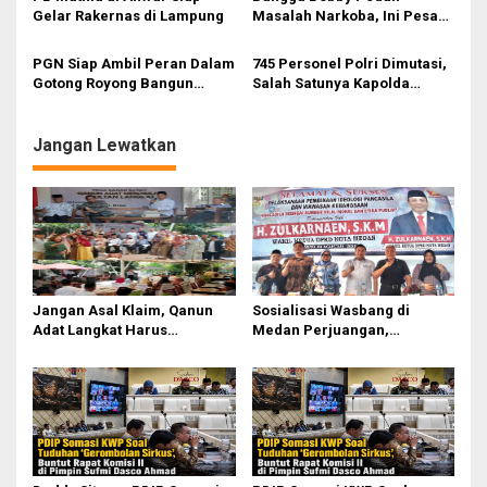
s
Gelar Rakernas di Lampung
Masalah Narkoba, Ini Pesan
Bang Fauzi
PGN Siap Ambil Peran Dalam
745 Personel Polri Dimutasi,
Gotong Royong Bangun
Salah Satunya Kapolda
Jargas Nasional Untuk
Sumut
Kurangi Subsidi Energi
Jangan Lewatkan
Jangan Asal Klaim, Qanun
Sosialisasi Wasbang di
Adat Langkat Harus
Medan Perjuangan,
Dibuktikan Lewat Kajian
Zulkarnaen Janji
Ilmiah
Perjuangkan Ruang Bermain
Anak