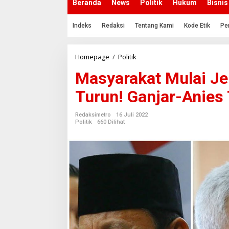
Beranda
News
Politik
Hukum
Bisnis
Indeks
Redaksi
Tentang Kami
Kode Etik
Pe
Homepage
/
Politik
M
a
Masyarakat Mulai Je
s
y
Turun! Ganjar-Anies 
a
r
a
Redaksimetro
16 Juli 2022
k
Politik
660 Dilihat
a
t
M
u
l
a
i
J
e
n
u