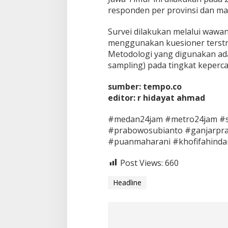
responden per provinsi dan mar
Survei dilakukan melalui wawa
menggunakan kuesioner terstr
Metodologi yang digunakan ada
sampling) pada tingkat keperc
sumber: tempo.co
editor: r hidayat ahmad
#medan24jam #metro24jam #sia
#prabowosubianto #ganjarpr
#puanmaharani #khofifahindar
Post Views:
660
Headline