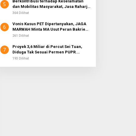
Berkontribusi terhadap Keselamatan
5
dan Mobilitas Masyarakat, Jasa Raharja
Raih Penghargaan di Ajang Transportasi
364 Dilihat
Indonesia Awards 2026
Vonis Kasus PET Dipertanyakan, JAGA
6
MARWAH Minta MA Usut Peran Bakrie
Group
261 Dilihat
Proyek 3,6 Miliar di Percut Sei Tuan,
7
Diduga Tak Sesuai Permen PUPR.
Volume dan Nama Pengawas Tidak
193 Dilihat
Tercantum di Papan Informasi