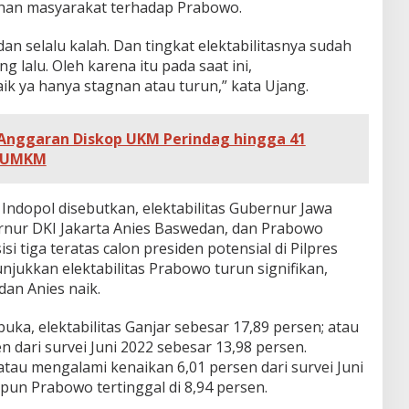
han masyarakat terhadap Prabowo.
an selalu kalah. Dan tingkat elektabilitasnya sudah
g lalu. Oleh karena itu pada saat ini,
k ya hanya stagnan atau turun,” kata Ujang.
nggaran Diskop UKM Perindag hingga 41
u UMKM
 Indopol disebutkan, elektabilitas Gubernur Jawa
nur DKI Jakarta Anies Baswedan, dan Prabowo
 tiga teratas calon presiden potensial di Pilpres
njukkan elektabilitas Prabowo turun signifikan,
dan Anies naik.
uka, elektabilitas Ganjar sebesar 17,89 persen; atau
 dari survei Juni 2022 sebesar 13,98 persen.
tau mengalami kenaikan 6,01 persen dari survei Juni
pun Prabowo tertinggal di 8,94 persen.