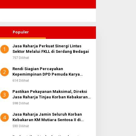
Populer
Jasa Raharja Perkuat Sinergi Lintas
1
Sektor Melalui FKLL di Serdang Bedagai
757 Dilihat
Rendi Siagian Percayakan
2
Kepemimpinan DPD Pemuda Karya
Nasional Kota Medan kepada Josef
614 Dilihat
Sembiring
Pastikan Pekayanan Maksimal, Direksi
3
Jasa Raharja Tinjau Korban Kebakaran
KM Mutiara Sentosa II
598 Dilihat
Jasa Raharja Jamin Seluruh Korban
4
Kebakaran KM Mutiara Sentosa II di
Perairan Sumenep
593 Dilihat