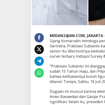
u
n
!
G
a
n
j
a
MEDAN24JAM.COM, JAKARTA
–
r
-
Ujang Komarudin menduga peny
A
Gerindra, Prabowo Subianto ka
n
senior itu. Merosotnya elektabi
i
survei terbaru Indopol Survey 
e
s
T
“Prabowo Subianto ini dianggap
e
sudah 15 Tahun maju, dari Pilpr
r
bahwa kelihatannya butuh figur
u
dilansir Tempo, Sabtu, 16 Juli 2
s
M
e
Dugaan ini muncul karena elekta
r
Anies Baswedan dan Ganjar Pra
o
signifikan. Selain itu, preseden
k