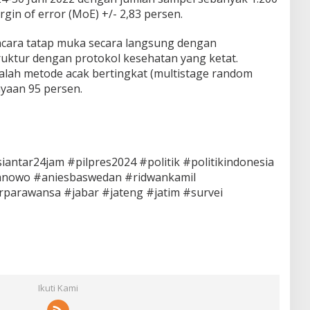
gin of error (MoE) +/- 2,83 persen.
ncara tatap muka secara langsung dengan
uktur dengan protokol kesehatan yang ketat.
lah metode acak bertingkat (multistage random
ayaan 95 persen.
ntar24jam #pilpres2024 #politik #politikindonesia
anowo #aniesbaswedan #ridwankamil
parawansa #jabar #jateng #jatim #survei
Ikuti Kami