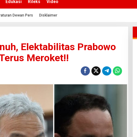
Edukasi
Rileks
Video
raturan Dewan Pers
Disklaimer
nuh, Elektabilitas Prabowo
Terus Meroket!!