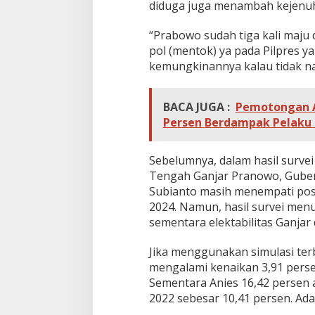
diduga juga menambah kejenu
e
t
!
“Prabowo sudah tiga kali maju d
!
pol (mentok) ya pada Pilpres yan
kemungkinannya kalau tidak nai
BACA JUGA :
Pemotongan A
Persen Berdampak Pelak
Sebelumnya, dalam hasil survei
Tengah Ganjar Pranowo, Guber
Subianto masih menempati posisi
2024. Namun, hasil survei menu
sementara elektabilitas Ganjar 
Jika menggunakan simulasi terb
mengalami kenaikan 3,91 persen
Sementara Anies 16,42 persen a
2022 sebesar 10,41 persen. Ada