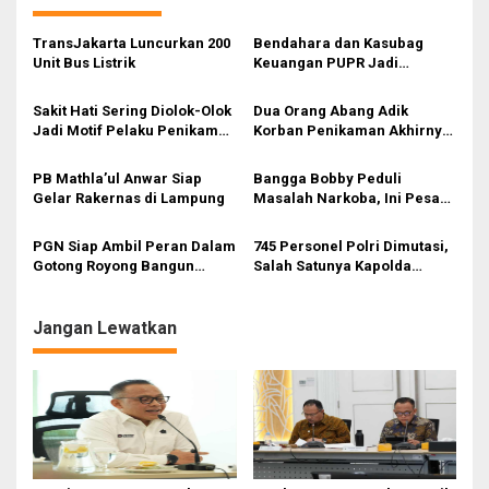
a
s
TransJakarta Luncurkan 200
Bendahara dan Kasubag
Unit Bus Listrik
Keuangan PUPR Jadi
i
Tersangka
p
Sakit Hati Sering Diolok-Olok
Dua Orang Abang Adik
Jadi Motif Pelaku Penikaman
Korban Penikaman Akhirnya
o
Anak
Meninggal
s
PB Mathla’ul Anwar Siap
Bangga Bobby Peduli
Gelar Rakernas di Lampung
Masalah Narkoba, Ini Pesan
Bang Fauzi
PGN Siap Ambil Peran Dalam
745 Personel Polri Dimutasi,
Gotong Royong Bangun
Salah Satunya Kapolda
Jargas Nasional Untuk
Sumut
Kurangi Subsidi Energi
Jangan Lewatkan