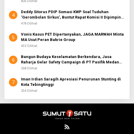
826 Dilihat
Deddy Sitorus PDIP Somasi KWP Soal Tuduhan
4
‘Gerombolan Sirkus’, Buntut Rapat Komisi II Dipimpin
Sufmi Dasco Ahmad
478 Dilihat
Vonis Kasus PET Dipertanyakan, JAGA MARWAH Minta
5
MA Usut Peran Bakrie Group
432 Dilihat
Bangun Budaya Keselamatan Berkendara, Jasa
6
Raharja Gelar Safety Campaign di PT Pasifik Medan
Industri
268 Dilihat
Iman Irdian Saragih Apresiasi Penurunan Stunting di
7
Kota Tebingtinggi
234 Dilihat