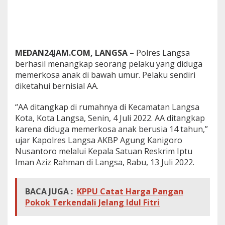
3
L
a
i
n
MEDAN24JAM.COM, LANGSA
– Polres Langsa
n
y
berhasil menangkap seorang pelaku yang diduga
a
memerkosa anak di bawah umur. Pelaku sendiri
B
diketahui bernisial AA.
u
r
“AA ditangkap di rumahnya di Kecamatan Langsa
o
n
Kota, Kota Langsa, Senin, 4 Juli 2022. AA ditangkap
!
karena diduga memerkosa anak berusia 14 tahun,”
!
ujar Kapolres Langsa AKBP Agung Kanigoro
Nusantoro melalui Kepala Satuan Reskrim Iptu
Iman Aziz Rahman di Langsa, Rabu, 13 Juli 2022.
BACA JUGA :
KPPU Catat Harga Pangan
Pokok Terkendali Jelang Idul Fitri