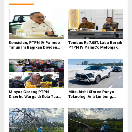
Konsisten, PTPN IV Palmco
Tembus Rp7,08T, Laba Bersih
Tahun Ini Bagikan Dividen
PTPN IV PalmCo Melonjak
Rp2,83 Triliun
90,3 Persen pada 2025,
Ditopang Produksi dan
Efisiensi
Minyak Goreng PTPN
Mitsubishi Xforce Punya
Diserbu Warga di Kota Tua
Teknologi Anti Limbung,
Surabaya
Begini Cara Kerjanya