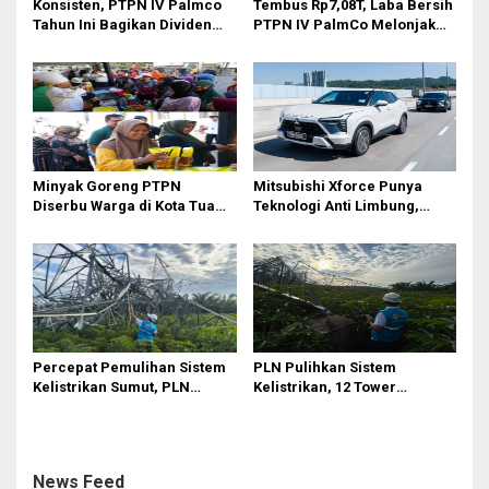
Konsisten, PTPN IV Palmco
Tembus Rp7,08T, Laba Bersih
Tahun Ini Bagikan Dividen
PTPN IV PalmCo Melonjak
Rp2,83 Triliun
90,3 Persen pada 2025,
Ditopang Produksi dan
Efisiensi
Minyak Goreng PTPN
Mitsubishi Xforce Punya
Diserbu Warga di Kota Tua
Teknologi Anti Limbung,
Surabaya
Begini Cara Kerjanya
Percepat Pemulihan Sistem
PLN Pulihkan Sistem
Kelistrikan Sumut, PLN
Kelistrikan, 12 Tower
Datangkan Empat Tower
Transmisi Rusak Akibat
Emergency dan Personel
Cuaca Ekstrem di Sumut
Lintas Wilayah
News Feed