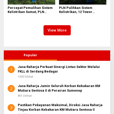
Percepat Pemulihan Sistem
PLN Pulihkan Sistem
Kelistrikan Sumut, PLN
Kelistrikan, 12 Tower
Datangkan Empat Tower
Transmisi Rusak Akibat
Emergency dan Personel
Cuaca Ekstrem di Sumut
Lintas Wilayah
View More
Populer
Jasa Raharja Perkuat Sinergi Lintas Sektor Melalui
1
FKLL di Serdang Bedagai
1025 Dilihat
Jasa Raharja Jamin Seluruh Korban Kebakaran KM
2
Mutiara Sentosa II di Perairan Sumenep
851 Dilihat
Pastikan Pekayanan Maksimal, Direksi Jasa Raharja
3
Tinjau Korban Kebakaran KM Mutiara Sentosa II