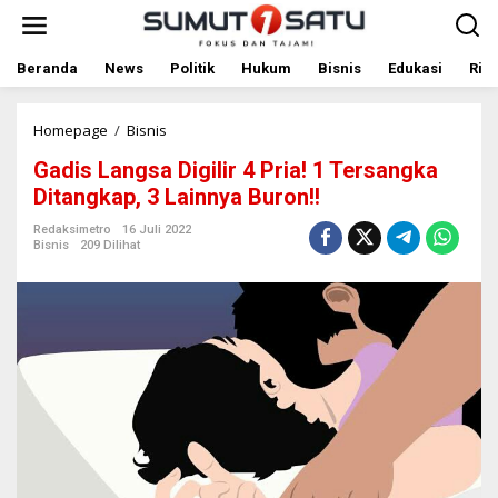
L
e
w
a
Beranda
News
Politik
Hukum
Bisnis
Edukasi
Rile
t
i
k
Homepage
/
Bisnis
G
e
a
Gadis Langsa Digilir 4 Pria! 1 Tersangka
k
d
o
i
Ditangkap, 3 Lainnya Buron!!
n
s
t
L
Redaksimetro
16 Juli 2022
Bisnis
209 Dilihat
e
a
n
n
g
s
a
D
i
g
i
l
i
r
4