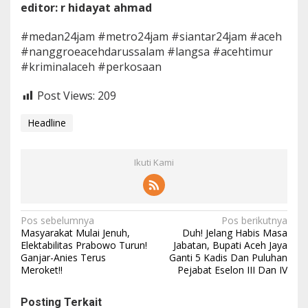
editor: r hidayat ahmad
#medan24jam #metro24jam #siantar24jam #aceh
#nanggroeacehdarussalam #langsa #acehtimur
#kriminalaceh #perkosaan
Post Views:
209
Headline
Ikuti Kami
N
Pos sebelumnya
Pos berikutnya
Masyarakat Mulai Jenuh,
Duh! Jelang Habis Masa
a
Elektabilitas Prabowo Turun!
Jabatan, Bupati Aceh Jaya
Ganjar-Anies Terus
Ganti 5 Kadis Dan Puluhan
v
Meroket!!
Pejabat Eselon III Dan IV
i
g
Posting Terkait