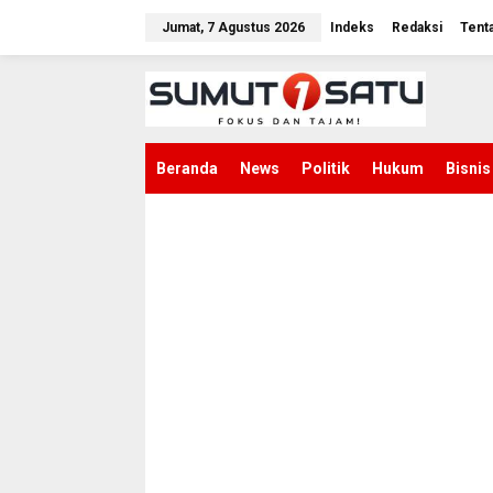
L
e
Jumat, 7 Agustus 2026
Indeks
Redaksi
Tent
w
a
t
i
k
e
k
Beranda
News
Politik
Hukum
Bisnis
o
n
t
e
n