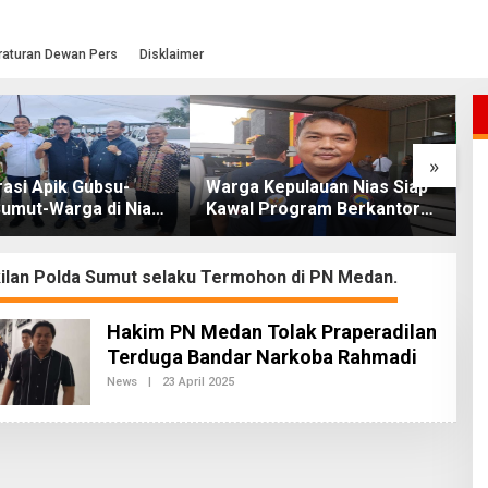
raturan Dewan Pers
Disklaimer
»
asi Apik Gubsu-
Warga Kepulauan Nias Siap
L
umut-Warga di Nias
Kawal Program Berkantor
S
Jalan Rusak Puluhan
Gubsu Bobby Nasution
T
khirnya Diperbaiki
O
ilan Polda Sumut selaku Termohon di PN Medan.
Hakim PN Medan Tolak Praperadilan
Terduga Bandar Narkoba Rahmadi
News
|
23 April 2025
O
L
E
H
R
E
D