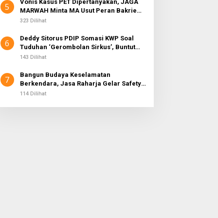
Vonis Kasus PET Dipertanyakan, JAGA
5
MARWAH Minta MA Usut Peran Bakrie
Group
323 Dilihat
Deddy Sitorus PDIP Somasi KWP Soal
6
Tuduhan ‘Gerombolan Sirkus’, Buntut
Rapat Komisi II Dipimpin Sufmi Dasco
143 Dilihat
Ahmad
Bangun Budaya Keselamatan
7
Berkendara, Jasa Raharja Gelar Safety
Campaign di PT Pasifik Medan Industri
114 Dilihat