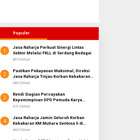
Populer
Jasa Raharja Perkuat Sinergi Lintas
1
ahirkan Generasi Bebas
Sektor Melalui FKLL di Serdang Bedagai
Di Balik Laba Bersih Rp10,4
tunting, Wali Kota
Triliun, JAGA MARWAH
839 Dilihat
ebingtinggi Dorong
Desak KPK Periksa Dirut
Pastikan Pekayanan Maksimal, Direksi
ptimalisasi SP3 Catin
Telkomsel Nugroho Terkait
2
Jasa Raharja Tinjau Korban Kebakaran
Dugaan Kasus Notifikasi
KM Mutiara Sentosa II
682 Dilihat
Perbankan
Rendi Siagian Percayakan
3
Kepemimpinan DPD Pemuda Karya
Nasional Kota Medan kepada Josef
673 Dilihat
Sembiring
Jasa Raharja Jamin Seluruh Korban
4
Kebakaran KM Mutiara Sentosa II di
Perairan Sumenep
665 Dilihat