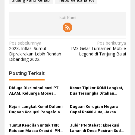
Sidang Panti Rehab
Terbit Rencana PA
Ikuti Kami
N
Pos sebelumnya
Pos berikutnya
2023, Inflasi Sumut
IM3 Gelar Turnamen Mobile
a
Diprakirakan Lebih Rendah
Legend di Tanjung Balai
Dibanding 2022
v
i
Posting Terkait
g
a
Diduga Dikriminalisasi PT
Kasus Tipikor KONI Langkat,
s
ALAM, Keluarga Moses
Dua Tersangka Ditahan
Tuntut Keadilan
Jaksa
i
Kejari Langkat Komit Dalami
Dugaan Kerugian Negara
p
Dugaan Korupsi Pengelolaan
Capai Rp600 Juta, Jaksa
DD Serapuh Asli
Tahan Tersangka Tipikor
o
KONI Langkat
Tuntut Keadilan untuk TRP,
Jubir PN Stabat : Eksekusi
s
Ratusan Massa Orasi di PN
Lahan di Desa Pasiran Sudah