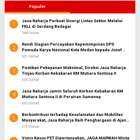
Populer
Jasa Raharja Perkuat Sinergi Lintas Sektor Melalui
1
FKLL di Serdang Bedagai
768 Dilihat
Rendi Siagian Percayakan Kepemimpinan DPD
2
Pemuda Karya Nasional Kota Medan kepada Josef
Sembiring
621 Dilihat
Pastikan Pekayanan Maksimal, Direksi Jasa Raharja
3
Tinjau Korban Kebakaran KM Mutiara Sentosa II
604 Dilihat
Jasa Raharja Jamin Seluruh Korban Kebakaran KM
4
Mutiara Sentosa II di Perairan Sumenep
602 Dilihat
Berkontribusi terhadap Keselamatan dan Mobilitas
5
Masyarakat, Jasa Raharja Raih Penghargaan di Ajang
Transportasi Indonesia Awards 2026
375 Dilihat
Vonis Kasus PET Dipertanyakan, JAGA MARWAH Minta