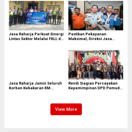
Jasa Raharja Perkuat Sinergi
Pastikan Pekayanan
Lintas Sektor Melalui FKLL di
Maksimal, Direksi Jasa
Serdang Bedagai
Raharja Tinjau Korban
Kebakaran KM Mutiara
Sentosa II
Jasa Raharja Jamin Seluruh
Rendi Siagian Percayakan
Korban Kebakaran KM
Kepemimpinan DPD Pemuda
Mutiara Sentosa II di
Karya Nasional Kota Medan
Perairan Sumenep
kepada Josef Sembiring
View More